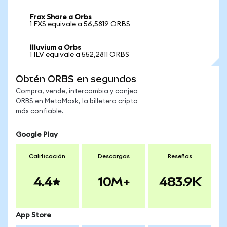
Frax Share a Orbs
1 FXS equivale a 56,5819 ORBS
Illuvium a Orbs
1 ILV equivale a 552,2811 ORBS
Obtén ORBS en segundos
Compra, vende, intercambia y canjea
ORBS en MetaMask, la billetera cripto
más confiable.
Google Play
Calificación
Descargas
Reseñas
4.4
10M+
483.9K
App Store