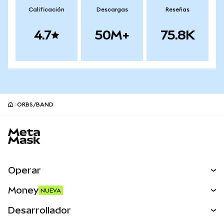
Calificación
Descargas
Reseñas
4.7
50M+
75.8K
ORBS/BAND
Pie de página del sitio MetaMask
Operar
Canjear
Money
NUEVA
Predecir
NUEVA
Comprar
Desarrollador
Perps
NUEVA
Tarjeta
Ver los documentos