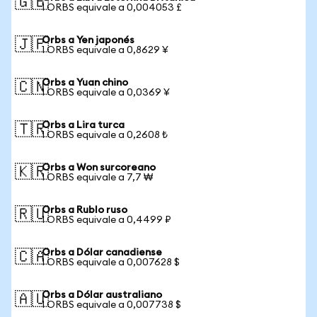
🇬🇧
1 ORBS equivale a 0,004053 £
Orbs a Yen japonés
🇯🇵
1 ORBS equivale a 0,8629 ¥
Orbs a Yuan chino
🇨🇳
1 ORBS equivale a 0,0369 ¥
Orbs a Lira turca
🇹🇷
1 ORBS equivale a 0,2608 ₺
Orbs a Won surcoreano
🇰🇷
1 ORBS equivale a 7,7 ₩
Orbs a Rublo ruso
🇷🇺
1 ORBS equivale a 0,4499 ₽
Orbs a Dólar canadiense
🇨🇦
1 ORBS equivale a 0,007628 $
Orbs a Dólar australiano
🇦🇺
1 ORBS equivale a 0,007738 $