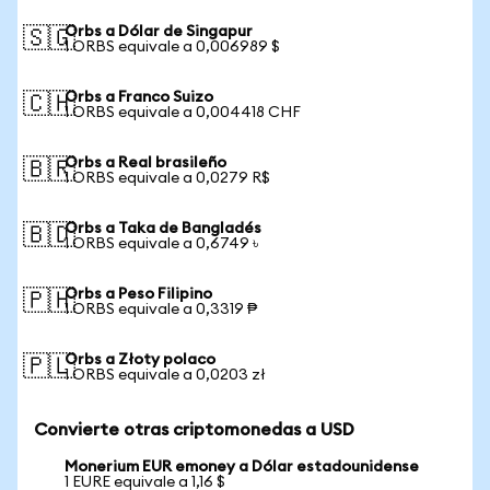
Orbs a Dólar de Singapur
🇸🇬
1 ORBS equivale a 0,006989 $
Orbs a Franco Suizo
🇨🇭
1 ORBS equivale a 0,004418 CHF
Orbs a Real brasileño
🇧🇷
1 ORBS equivale a 0,0279 R$
Orbs a Taka de Bangladés
🇧🇩
1 ORBS equivale a 0,6749 ৳
Orbs a Peso Filipino
🇵🇭
1 ORBS equivale a 0,3319 ₱
Orbs a Złoty polaco
🇵🇱
1 ORBS equivale a 0,0203 zł
Convierte otras criptomonedas a USD
Monerium EUR emoney a Dólar estadounidense
1 EURE equivale a 1,16 $