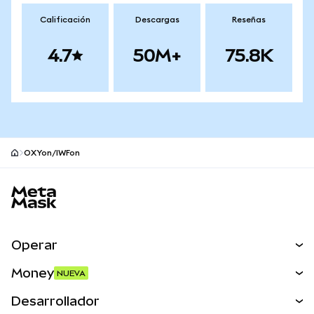
Calificación
Descargas
Reseñas
4.7
50M+
75.8K
OXYon/IWFon
Pie de página del sitio MetaMask
Operar
Canjear
Money
NUEVA
Predecir
NUEVA
Comprar
Desarrollador
Perps
NUEVA
Tarjeta