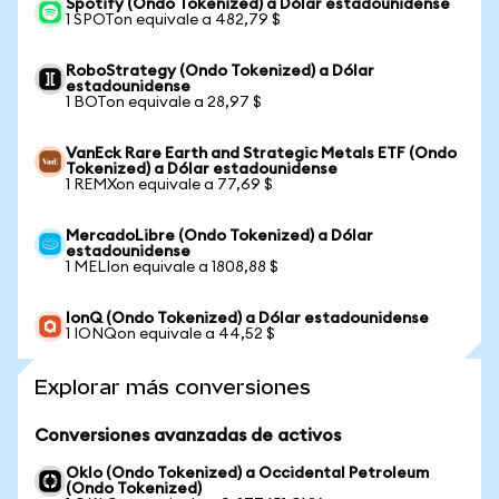
Spotify (Ondo Tokenized) a Dólar estadounidense
1 SPOTon equivale a 482,79 $
RoboStrategy (Ondo Tokenized) a Dólar
estadounidense
1 BOTon equivale a 28,97 $
VanEck Rare Earth and Strategic Metals ETF (Ondo
Tokenized) a Dólar estadounidense
1 REMXon equivale a 77,69 $
MercadoLibre (Ondo Tokenized) a Dólar
estadounidense
1 MELIon equivale a 1808,88 $
IonQ (Ondo Tokenized) a Dólar estadounidense
1 IONQon equivale a 44,52 $
Explorar más conversiones
Conversiones avanzadas de activos
Oklo (Ondo Tokenized) a Occidental Petroleum
(Ondo Tokenized)