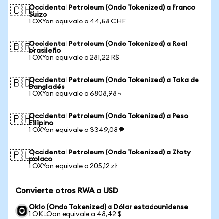
Occidental Petroleum (Ondo Tokenized) a Franco
🇨🇭
Suizo
1 OXYon equivale a 44,58 CHF
Occidental Petroleum (Ondo Tokenized) a Real
🇧🇷
brasileño
1 OXYon equivale a 281,22 R$
Occidental Petroleum (Ondo Tokenized) a Taka de
🇧🇩
Bangladés
1 OXYon equivale a 6808,98 ৳
Occidental Petroleum (Ondo Tokenized) a Peso
🇵🇭
Filipino
1 OXYon equivale a 3349,08 ₱
Occidental Petroleum (Ondo Tokenized) a Złoty
🇵🇱
polaco
1 OXYon equivale a 205,12 zł
Convierte otros RWA a USD
Oklo (Ondo Tokenized) a Dólar estadounidense
1 OKLOon equivale a 48,42 $