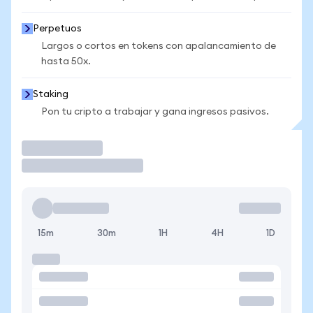
Perpetuos
Largos o cortos en tokens con apalancamiento de
hasta 50x.
Staking
Pon tu cripto a trabajar y gana ingresos pasivos.
Operar
15m
30m
1H
4H
1D