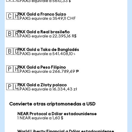
1 PAXG equivale a 5610,33 $
PAX Gold a Franco Suizo
🇨🇭
1 PAXG equivale a 3549,11 CHF
PAX Gold a Real brasileño
🇧🇷
1 PAXG equivale a 22.395,16 R$
PAX Gold a Taka de Bangladés
🇧🇩
1 PAXG equivale a 541.408,10 ৳
PAX Gold a Peso Filipino
🇵🇭
1 PAXG equivale a 266.789,69 ₱
PAX Gold a Złoty polaco
🇵🇱
1 PAXG equivale a 16.334,43 zł
Convierte otras criptomonedas a USD
NEAR Protocol a Dólar estadounidense
1 NEAR equivale a 1,60 $
World Liberty Financial a Dólar estadounidense