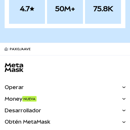
4.7
50M+
75.8K
PAXG/AAVE
Pie de página del sitio MetaMask
Operar
Canjear
Money
NUEVA
Predecir
NUEVA
Comprar
Desarrollador
Perps
NUEVA
Tarjeta
Ver los documentos
Obtén MetaMask
Activos del mundo real
mUSD
NUEVA
Panel
Obtén Metamask