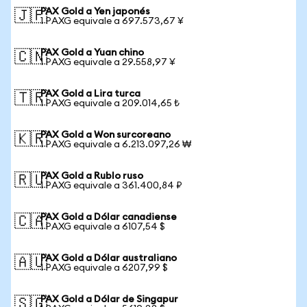
PAX Gold a Yen japonés
🇯🇵
1 PAXG equivale a 697.573,67 ¥
PAX Gold a Yuan chino
🇨🇳
1 PAXG equivale a 29.558,97 ¥
PAX Gold a Lira turca
🇹🇷
1 PAXG equivale a 209.014,65 ₺
PAX Gold a Won surcoreano
🇰🇷
1 PAXG equivale a 6.213.097,26 ₩
PAX Gold a Rublo ruso
🇷🇺
1 PAXG equivale a 361.400,84 ₽
PAX Gold a Dólar canadiense
🇨🇦
1 PAXG equivale a 6107,54 $
PAX Gold a Dólar australiano
🇦🇺
1 PAXG equivale a 6207,99 $
PAX Gold a Dólar de Singapur
🇸🇬