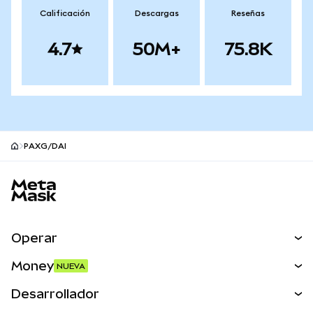
Calificación
Descargas
Reseñas
4.7
50M+
75.8K
PAXG/DAI
Pie de página del sitio MetaMask
Operar
Canjear
Money
NUEVA
Predecir
NUEVA
Comprar
Desarrollador
Perps
NUEVA
Tarjeta
Ver los documentos