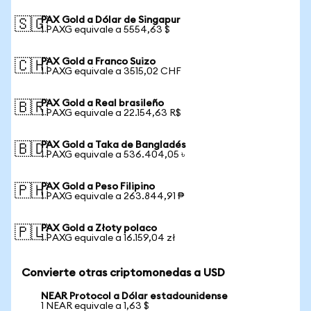
PAX Gold a Dólar de Singapur
🇸🇬
1 PAXG equivale a 5554,63 $
PAX Gold a Franco Suizo
🇨🇭
1 PAXG equivale a 3515,02 CHF
PAX Gold a Real brasileño
🇧🇷
1 PAXG equivale a 22.154,63 R$
PAX Gold a Taka de Bangladés
🇧🇩
1 PAXG equivale a 536.404,05 ৳
PAX Gold a Peso Filipino
🇵🇭
1 PAXG equivale a 263.844,91 ₱
PAX Gold a Złoty polaco
🇵🇱
1 PAXG equivale a 16.159,04 zł
Convierte otras criptomonedas a USD
NEAR Protocol a Dólar estadounidense
1 NEAR equivale a 1,63 $