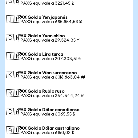
🇬🇧
1 PAXG equivale a 3221,45 £
PAX Gold a Yen japonés
🇯🇵
1 PAXG equivale a 685.854,53 ¥
PAX Gold a Yuan chino
🇨🇳
1 PAXG equivale a 29.324,35 ¥
PAX Gold a Lira turca
🇹🇷
1 PAXG equivale a 207.303,61 ₺
PAX Gold a Won surcoreano
🇰🇷
1 PAXG equivale a 6.118.863,04 ₩
PAX Gold a Rublo ruso
🇷🇺
1 PAXG equivale a 354.644,24 ₽
PAX Gold a Dólar canadiense
🇨🇦
1 PAXG equivale a 6065,55 $
PAX Gold a Dólar australiano
🇦🇺
1 PAXG equivale a 6150,02 $