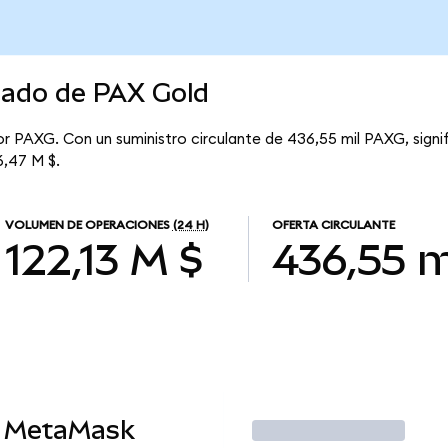
cado de PAX Gold
or PAXG. Con un suministro circulante de 436,55 mil PAXG, sign
6,47 M $.
VOLUMEN DE OPERACIONES
(24 H)
OFERTA CIRCULANTE
122,13 M $
436,55 m
n MetaMask
Operar