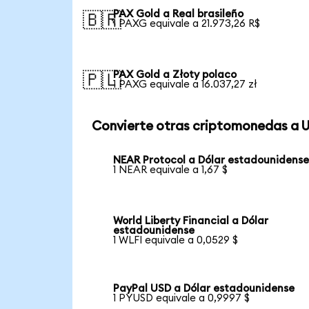
PAX Gold a Real brasileño
🇧🇷
1 PAXG equivale a 21.973,26 R$
PAX Gold a Złoty polaco
🇵🇱
1 PAXG equivale a 16.037,27 zł
Convierte otras criptomonedas a 
NEAR Protocol a Dólar estadounidens
1 NEAR equivale a 1,67 $
World Liberty Financial a Dólar
estadounidense
1 WLFI equivale a 0,0529 $
PayPal USD a Dólar estadounidense
1 PYUSD equivale a 0,9997 $