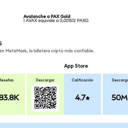
Avalanche a PAX Gold
1 AVAX equivale a 0,001512 PAXG
s
 MetaMask, la billetera cripto más confiable.
App Store
Reseñas
Descargar
Calificación
Descarg
83.8K
4.7
50M