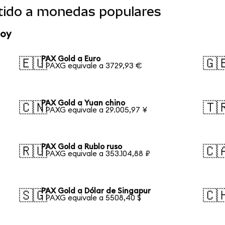
tido a monedas populares
hoy
PAX Gold a Euro
🇪🇺
🇬
1 PAXG equivale a 3729,93 €
PAX Gold a Yuan chino
🇨🇳
🇹
1 PAXG equivale a 29.005,97 ¥
PAX Gold a Rublo ruso
🇷🇺
🇨
1 PAXG equivale a 353.104,88 ₽
PAX Gold a Dólar de Singapur
🇸🇬
🇨
1 PAXG equivale a 5508,40 $