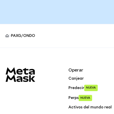
PAXG/ONDO
Pie de página del sitio MetaMask
Operar
Canjear
Predecir
NUEVA
Perps
NUEVA
Activos del mundo real