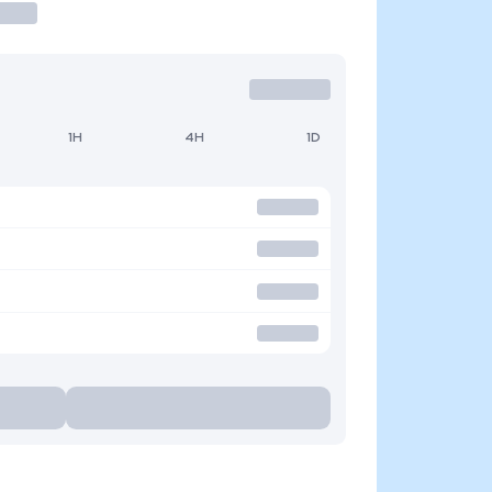
1H
4H
1D