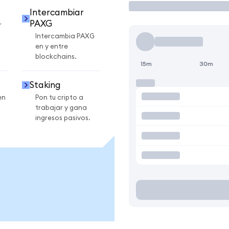
Intercambiar
PAXG
r
Intercambia PAXG
en y entre
blockchains.
15m
30m
Staking
en
Pon tu cripto a
trabajar y gana
ingresos pasivos.