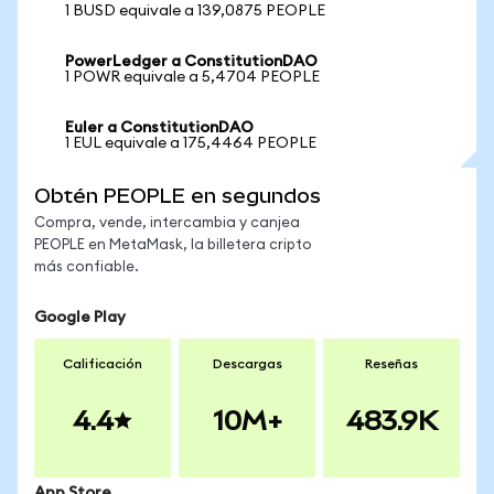
1 BUSD equivale a 139,0875 PEOPLE
PowerLedger a ConstitutionDAO
1 POWR equivale a 5,4704 PEOPLE
Euler a ConstitutionDAO
1 EUL equivale a 175,4464 PEOPLE
Obtén PEOPLE en segundos
Compra, vende, intercambia y canjea
PEOPLE en MetaMask, la billetera cripto
más confiable.
Google Play
Calificación
Descargas
Reseñas
4.4
10M+
483.9K
App Store