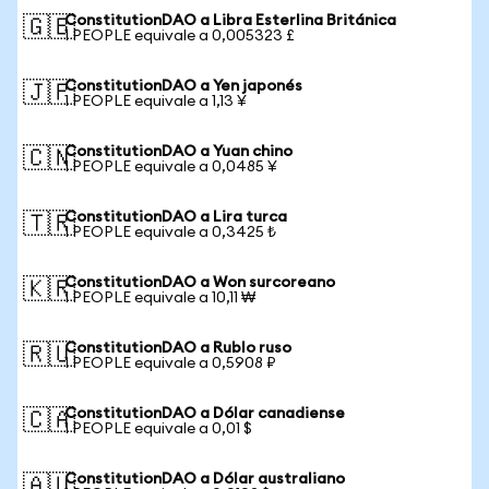
ConstitutionDAO a Libra Esterlina Británica
🇬🇧
1 PEOPLE equivale a 0,005323 £
ConstitutionDAO a Yen japonés
🇯🇵
1 PEOPLE equivale a 1,13 ¥
ConstitutionDAO a Yuan chino
🇨🇳
1 PEOPLE equivale a 0,0485 ¥
ConstitutionDAO a Lira turca
🇹🇷
1 PEOPLE equivale a 0,3425 ₺
ConstitutionDAO a Won surcoreano
🇰🇷
1 PEOPLE equivale a 10,11 ₩
ConstitutionDAO a Rublo ruso
🇷🇺
1 PEOPLE equivale a 0,5908 ₽
ConstitutionDAO a Dólar canadiense
🇨🇦
1 PEOPLE equivale a 0,01 $
ConstitutionDAO a Dólar australiano
🇦🇺