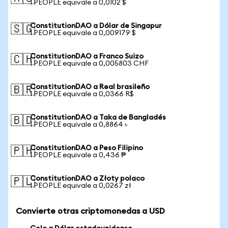
1 PEOPLE equivale a 0,0102 $
ConstitutionDAO a Dólar de Singapur
🇸🇬
1 PEOPLE equivale a 0,009179 $
ConstitutionDAO a Franco Suizo
🇨🇭
1 PEOPLE equivale a 0,005803 CHF
ConstitutionDAO a Real brasileño
🇧🇷
1 PEOPLE equivale a 0,0366 R$
ConstitutionDAO a Taka de Bangladés
🇧🇩
1 PEOPLE equivale a 0,8864 ৳
ConstitutionDAO a Peso Filipino
🇵🇭
1 PEOPLE equivale a 0,436 ₱
ConstitutionDAO a Złoty polaco
🇵🇱
1 PEOPLE equivale a 0,0267 zł
Convierte otras criptomonedas a USD