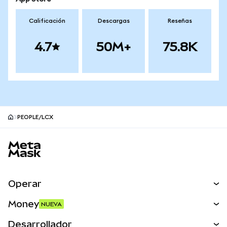
Calificación
Descargas
Reseñas
4.7
50M+
75.8K
PEOPLE/LCX
Pie de página del sitio MetaMask
Operar
Canjear
Money
NUEVA
Predecir
NUEVA
Comprar
Desarrollador