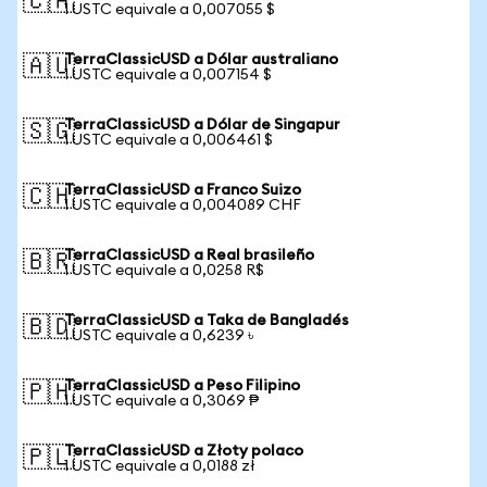
🇨🇦
1 USTC equivale a 0,007055 $
TerraClassicUSD a Dólar australiano
🇦🇺
1 USTC equivale a 0,007154 $
TerraClassicUSD a Dólar de Singapur
🇸🇬
1 USTC equivale a 0,006461 $
TerraClassicUSD a Franco Suizo
🇨🇭
1 USTC equivale a 0,004089 CHF
TerraClassicUSD a Real brasileño
🇧🇷
1 USTC equivale a 0,0258 R$
TerraClassicUSD a Taka de Bangladés
🇧🇩
1 USTC equivale a 0,6239 ৳
TerraClassicUSD a Peso Filipino
🇵🇭
1 USTC equivale a 0,3069 ₱
TerraClassicUSD a Złoty polaco
🇵🇱
1 USTC equivale a 0,0188 zł