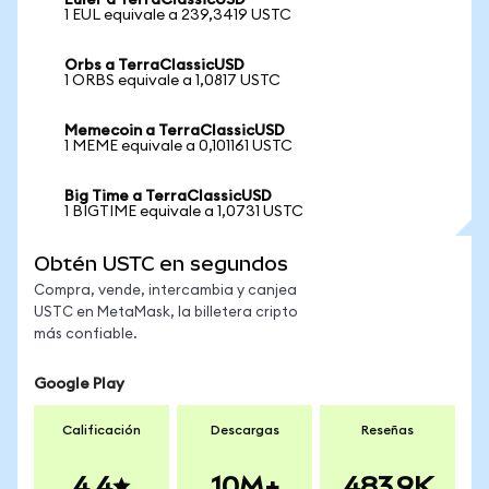
Euler a TerraClassicUSD
1 EUL equivale a 239,3419 USTC
Orbs a TerraClassicUSD
1 ORBS equivale a 1,0817 USTC
Memecoin a TerraClassicUSD
1 MEME equivale a 0,101161 USTC
Big Time a TerraClassicUSD
1 BIGTIME equivale a 1,0731 USTC
Obtén USTC en segundos
Compra, vende, intercambia y canjea
USTC en MetaMask, la billetera cripto
más confiable.
Google Play
Calificación
Descargas
Reseñas
4.4
10M+
483.9K