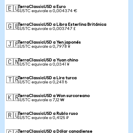
TerraClassicUSD a Euro
🇪🇺
1 USTC equivale a 0,004374 €
TerraClassicUSD a Libra Esterlina Británica
🇬🇧
1 USTC equivale a 0,003747 £
TerraClassicUSD a Yen japonés
🇯🇵
1 USTC equivale a 0,7978 ¥
TerraClassicUSD a Yuan chino
🇨🇳
1 USTC equivale a 0,0341 ¥
TerraClassicUSD a Lira turca
🇹🇷
1 USTC equivale a 0,2411 ₺
TerraClassicUSD a Won surcoreano
🇰🇷
1 USTC equivale a 7,12 ₩
TerraClassicUSD a Rublo ruso
🇷🇺
1 USTC equivale a 0,4125 ₽
TerraClassicUSD a Dólar canadiense