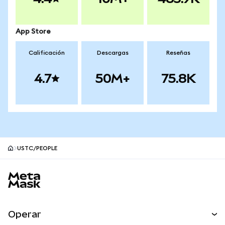
App Store
Calificación
Descargas
Reseñas
4.7
50M+
75.8K
USTC/PEOPLE
Pie de página del sitio MetaMask
Operar
Canjear