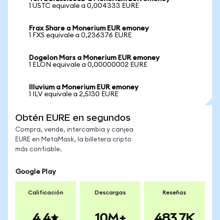
1 USTC equivale a 0,004333 EURE
Frax Share a Monerium EUR emoney
1 FXS equivale a 0,236376 EURE
Dogelon Mars a Monerium EUR emoney
1 ELON equivale a 0,00000002 EURE
Illuvium a Monerium EUR emoney
1 ILV equivale a 2,5130 EURE
Obtén EURE en segundos
Compra, vende, intercambia y canjea
EURE en MetaMask, la billetera cripto
más confiable.
Google Play
Calificación
Descargas
Reseñas
4.4
10M+
483.7K