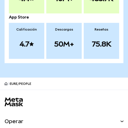
App Store
Calificación
Descargas
Reseñas
4.7
50M+
75.8K
EURE/PEOPLE
Pie de página del sitio MetaMask
Operar
Canjear