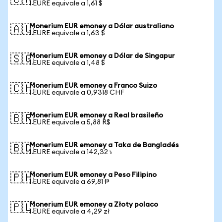
🇨🇦
1 EURE equivale a 1,61 $
Monerium EUR emoney a Dólar australiano
🇦🇺
1 EURE equivale a 1,63 $
Monerium EUR emoney a Dólar de Singapur
🇸🇬
1 EURE equivale a 1,48 $
Monerium EUR emoney a Franco Suizo
🇨🇭
1 EURE equivale a 0,9318 CHF
Monerium EUR emoney a Real brasileño
🇧🇷
1 EURE equivale a 5,88 R$
Monerium EUR emoney a Taka de Bangladés
🇧🇩
1 EURE equivale a 142,32 ৳
Monerium EUR emoney a Peso Filipino
🇵🇭
1 EURE equivale a 69,81 ₱
Monerium EUR emoney a Złoty polaco
🇵🇱
1 EURE equivale a 4,29 zł