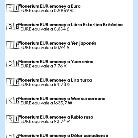
Monerium EUR emoney a Euro
🇪🇺
1 EURE equivale a 0,9969 €
Monerium EUR emoney a Libra Esterlina Británica
🇬🇧
1 EURE equivale a 0,854 £
Monerium EUR emoney a Yen japonés
🇯🇵
1 EURE equivale a 181,94 ¥
Monerium EUR emoney a Yuan chino
🇨🇳
1 EURE equivale a 7,76 ¥
Monerium EUR emoney a Lira turca
🇹🇷
1 EURE equivale a 54,73 ₺
Monerium EUR emoney a Won surcoreano
🇰🇷
1 EURE equivale a 1635,7 ₩
Monerium EUR emoney a Rublo ruso
🇷🇺
1 EURE equivale a 93,74 ₽
Monerium EUR emoney a Dólar canadiense