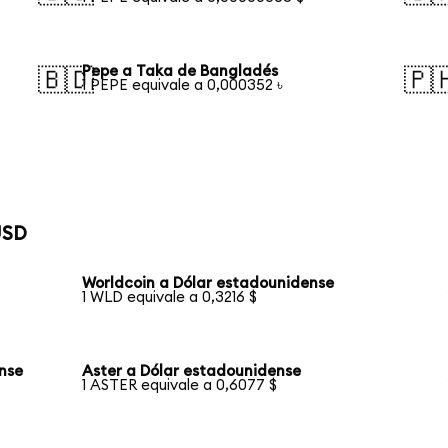
Pepe a Taka de Bangladés
🇧🇩
🇵
1 PEPE equivale a 0,000352 ৳
USD
Worldcoin a Dólar estadounidense
1 WLD equivale a 0,3216 $
nse
Aster a Dólar estadounidense
1 ASTER equivale a 0,6077 $