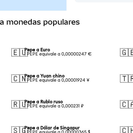
 a monedas populares
Pepe a Euro
🇪🇺
🇬
1 PEPE equivale a 0,00000247 €
Pepe a Yuan chino
🇨🇳
🇹
1 PEPE equivale a 0,00001924 ¥
Pepe a Rublo ruso
🇷🇺
🇨
1 PEPE equivale a 0,000231 ₽
Pepe a Dólar de Singapur
🇸🇬
🇨
1 PEPE equivale a 0,00000365 $