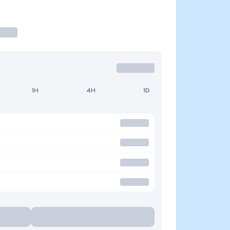
1H
4H
1D