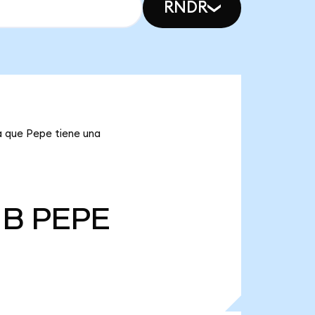
RNDR
a que Pepe tiene una
 B
PEPE