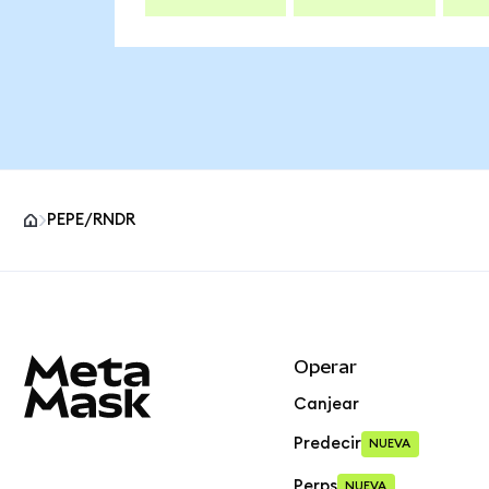
PEPE/RNDR
Pie de página del sitio MetaMask
Operar
Canjear
Predecir
NUEVA
Perps
NUEVA