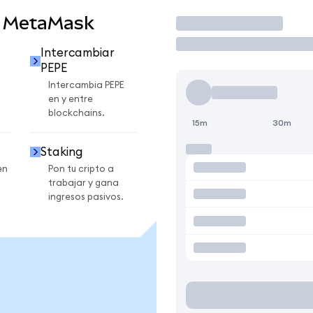
n MetaMask
Operar
Intercambiar
PEPE
Intercambia PEPE
en y entre
blockchains.
15m
30m
Staking
en
Pon tu cripto a
trabajar y gana
ingresos pasivos.