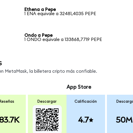
Ethena a Pepe
1 ENA equivale a 32481,4035 PEPE
Ondo a Pepe
1 ONDO equivale a 133868,7719 PEPE
s
 MetaMask, la billetera cripto más confiable.
App Store
Reseñas
Descargar
Calificación
Descarg
83.7K
4.7
50M