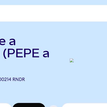
e a
 (PEPE a
000214 RNDR