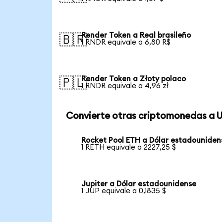
Render Token a Real brasileño
🇧🇷
1 RNDR equivale a 6,80 R$
Render Token a Złoty polaco
🇵🇱
1 RNDR equivale a 4,96 zł
Convierte otras criptomonedas a 
Rocket Pool ETH a Dólar estadouniden
1 RETH equivale a 2227,25 $
Jupiter a Dólar estadounidense
1 JUP equivale a 0,1835 $