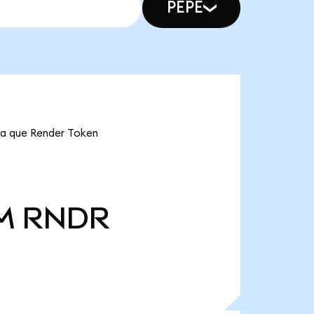
PEPE
ica que Render Token
M
RNDR