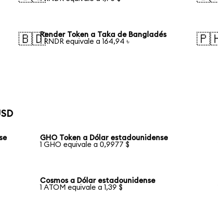
Render Token a Taka de Bangladés
🇧🇩
🇵
1 RNDR equivale a 164,94 ৳
USD
se
GHO Token a Dólar estadounidense
1 GHO equivale a 0,9977 $
Cosmos a Dólar estadounidense
1 ATOM equivale a 1,39 $