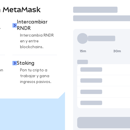
n MetaMask
Operar
Intercambiar
RNDR
r
Intercambia RNDR
en y entre
blockchains.
15m
30m
Staking
en
Pon tu cripto a
trabajar y gana
ingresos pasivos.