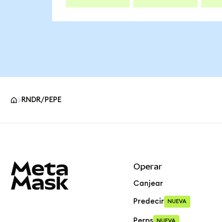
RNDR/PEPE
Pie de página del sitio MetaMask
Operar
Canjear
Predecir
NUEVA
Perps
NUEVA