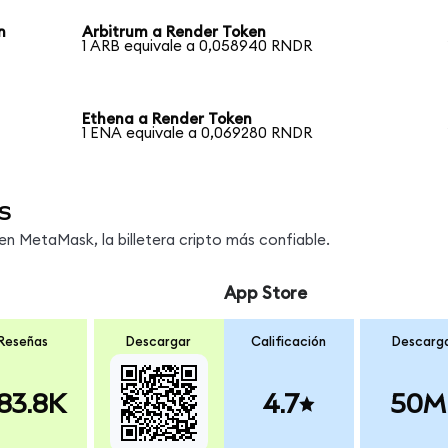
n
Arbitrum a Render Token
1 ARB equivale a 0,058940 RNDR
Ethena a Render Token
1 ENA equivale a 0,069280 RNDR
s
 MetaMask, la billetera cripto más confiable.
App Store
Reseñas
Descargar
Calificación
Descarg
83.8K
4.7
50M