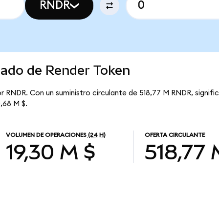
RNDR
rcado de Render Token
or RNDR. Con un suministro circulante de 518,77 M RNDR, signif
0,68 M $.
VOLUMEN DE OPERACIONES
(24 H)
OFERTA CIRCULANTE
19,30 M $
518,77 