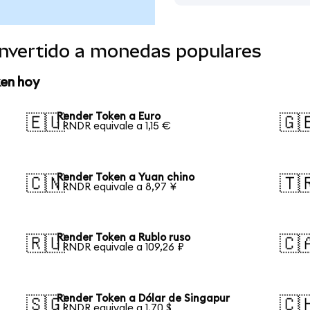
nvertido a monedas populares
ken hoy
Render Token a Euro
🇪🇺
🇬
1 RNDR equivale a 1,15 €
Render Token a Yuan chino
🇨🇳
🇹
1 RNDR equivale a 8,97 ¥
Render Token a Rublo ruso
🇷🇺
🇨
1 RNDR equivale a 109,26 ₽
Render Token a Dólar de Singapur
🇸🇬
🇨
1 RNDR equivale a 1,70 $