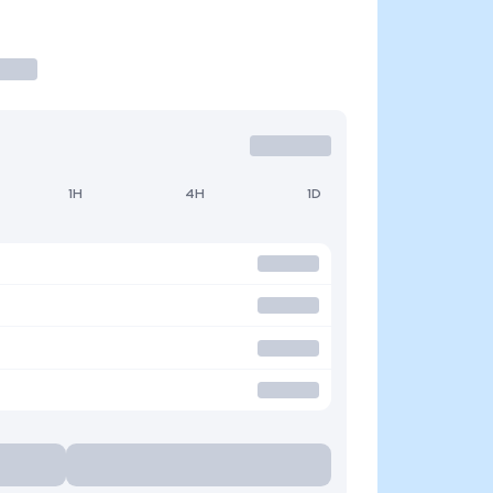
1H
4H
1D