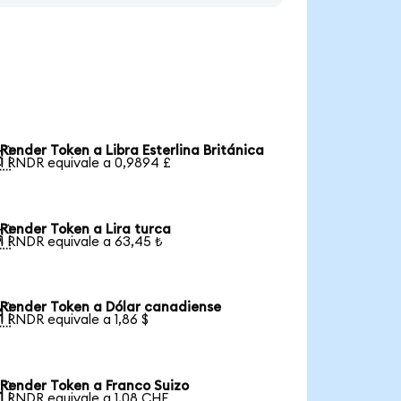
Render Token a Libra Esterlina Británica

1 RNDR equivale a 0,9894 £
Render Token a Lira turca

1 RNDR equivale a 63,45 ₺
Render Token a Dólar canadiense

1 RNDR equivale a 1,86 $
Render Token a Franco Suizo

1 RNDR equivale a 1,08 CHF