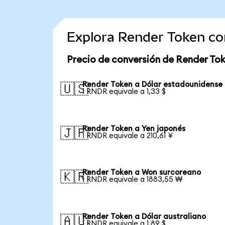
Explora Render Token co
Precio de conversión de Render To
Render Token a Dólar estadounidense
🇺🇸
1 RNDR equivale a 1,33 $
Render Token a Yen japonés
🇯🇵
1 RNDR equivale a 210,61 ¥
Render Token a Won surcoreano
🇰🇷
1 RNDR equivale a 1883,55 ₩
Render Token a Dólar australiano
🇦🇺
1 RNDR equivale a 1,89 $