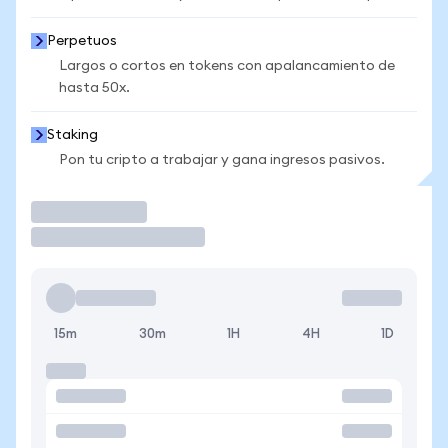
Perpetuos
Largos o cortos en tokens con apalancamiento de
hasta 50x.
Staking
Pon tu cripto a trabajar y gana ingresos pasivos.
Operar
15m
30m
1H
4H
1D