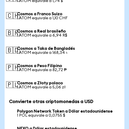
1 ATOM equivale a 1,74 $
Cosmos a Franco Suizo
🇨🇭
1 ATOM equivale a 1,10 CHF
Cosmos a Real brasileño
🇧🇷
1 ATOM equivale a 6,94 R$
Cosmos a Taka de Bangladés
🇧🇩
1 ATOM equivale a 168,34 ৳
Cosmos a Peso Filipino
🇵🇭
1 ATOM equivale a 82,72 ₱
Cosmos a Złoty polaco
🇵🇱
1 ATOM equivale a 5,06 zł
Convierte otras criptomonedas a USD
Polygon Network Token a Dólar estadounidense
1 POL equivale a 0,0755 $
NEXO a Dólar estadounidense