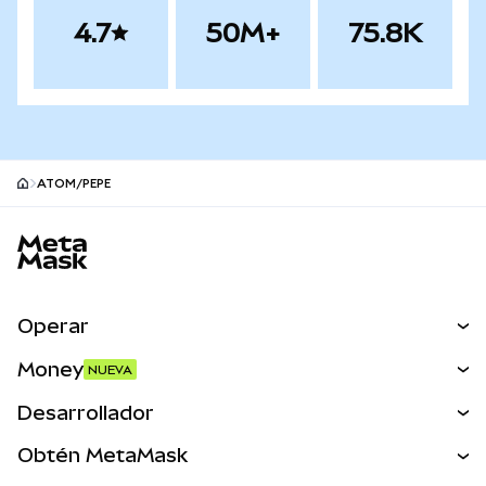
4.7
50M+
75.8K
ATOM/PEPE
Pie de página del sitio MetaMask
Operar
Canjear
Money
NUEVA
Predecir
NUEVA
Comprar
Desarrollador
Perps
NUEVA
Tarjeta
Ver los documentos
Obtén MetaMask
Activos del mundo real
mUSD
NUEVA
Panel
Obtén Metamask