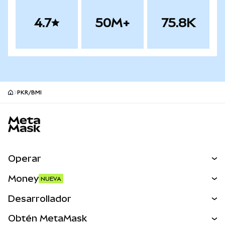
4.7
50M+
75.8K
PKR/BMI
Pie de página del sitio MetaMask
Operar
Canjear
Money
NUEVA
Predecir
NUEVA
Comprar
Desarrollador
Perps
NUEVA
Tarjeta
Ver los documentos
Obtén MetaMask
Activos del mundo real