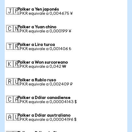
Polker a Yen japonés
🇯🇵
1 PKR equivale a 0,004675 ¥
Polker a Yuan chino
🇨🇳
1 PKR equivale a 0,000199 ¥
Polker a Lira turca
🇹🇷
1 PKR equivale a 0,001406 ₺
Polker a Won surcoreano
🇰🇷
1 PKR equivale a 0,042 ₩
Polker a Rublo ruso
🇷🇺
1 PKR equivale a 0,002409 ₽
Polker a Dólar canadiense
🇨🇦
1 PKR equivale a 0,00004143 $
Polker a Dólar australiano
🇦🇺
1 PKR equivale a 0,00004196 $