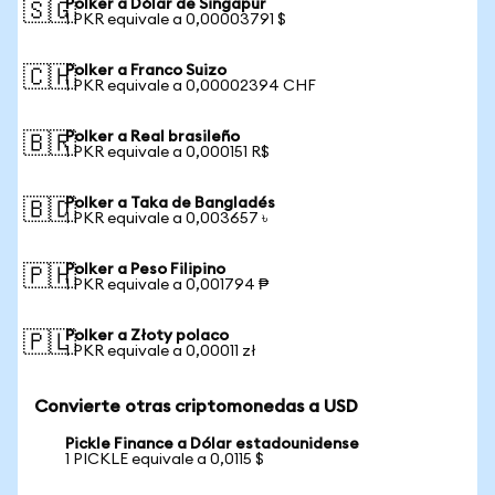
Polker a Dólar de Singapur
🇸🇬
1 PKR equivale a 0,00003791 $
Polker a Franco Suizo
🇨🇭
1 PKR equivale a 0,00002394 CHF
Polker a Real brasileño
🇧🇷
1 PKR equivale a 0,000151 R$
Polker a Taka de Bangladés
🇧🇩
1 PKR equivale a 0,003657 ৳
Polker a Peso Filipino
🇵🇭
1 PKR equivale a 0,001794 ₱
Polker a Złoty polaco
🇵🇱
1 PKR equivale a 0,00011 zł
Convierte otras criptomonedas a USD
Pickle Finance a Dólar estadounidense
1 PICKLE equivale a 0,0115 $