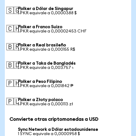
Polker a Dólar de Singapur
🇸🇬
1 PKR equivale a 0,0000388 $
Polker a Franco Suizo
🇨🇭
1 PKR equivale a 0,00002453 CHF
Polker a Real brasileño
🇧🇷
1 PKR equivale a 0,000155 R$
Polker a Taka de Bangladés
🇧🇩
1 PKR equivale a 0,003757 ৳
Polker a Peso Filipino
🇵🇭
1 PKR equivale a 0,001842 ₱
Polker a Złoty polaco
🇵🇱
1 PKR equivale a 0,000113 zł
Convierte otras criptomonedas a USD
Sync Network a Dólar estadounidense
1 SYNC equivale a 0,0000958 $