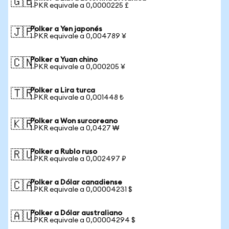
🇬🇧
1 PKR equivale a 0,0000225 £
Polker a Yen japonés
🇯🇵
1 PKR equivale a 0,004789 ¥
Polker a Yuan chino
🇨🇳
1 PKR equivale a 0,000205 ¥
Polker a Lira turca
🇹🇷
1 PKR equivale a 0,001448 ₺
Polker a Won surcoreano
🇰🇷
1 PKR equivale a 0,0427 ₩
Polker a Rublo ruso
🇷🇺
1 PKR equivale a 0,002497 ₽
Polker a Dólar canadiense
🇨🇦
1 PKR equivale a 0,00004231 $
Polker a Dólar australiano
🇦🇺
1 PKR equivale a 0,00004294 $