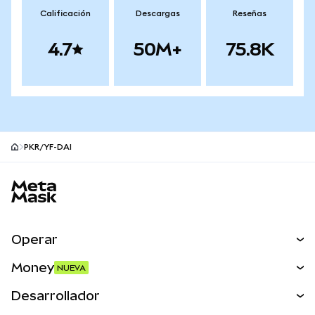
Calificación
Descargas
Reseñas
4.7
50M+
75.8K
PKR/YF-DAI
Pie de página del sitio MetaMask
Operar
Canjear
Money
NUEVA
Predecir
NUEVA
Comprar
Desarrollador
Perps
NUEVA
Tarjeta
Ver los documentos