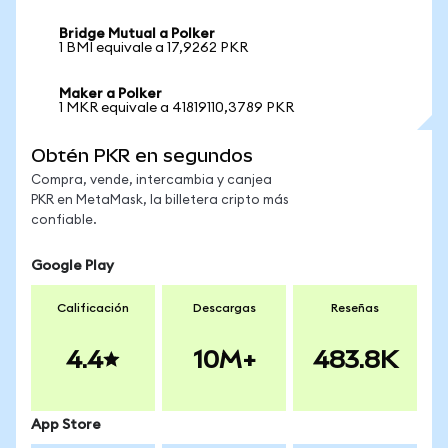
Bridge Mutual a Polker
1 BMI equivale a 17,9262 PKR
Maker a Polker
1 MKR equivale a 41819110,3789 PKR
Obtén PKR en segundos
Compra, vende, intercambia y canjea
PKR en MetaMask, la billetera cripto más
confiable.
Google Play
Calificación
Descargas
Reseñas
4.4
10M+
483.8K
App Store