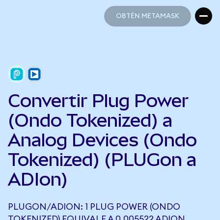
OBTÉN METAMASK
OBTÉN METAMASK
Convertir Plug Power
(Ondo Tokenized) a
Analog Devices (Ondo
Tokenized) (PLUGon a
ADIon)
PLUGON/ADION: 1 PLUG POWER (ONDO
TOKENIZED) EQUIVALE A 0,005522 ADION