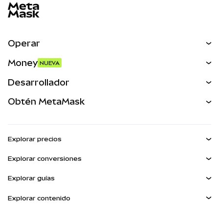
Operar
Canjear
Money
NUEVA
Predecir
NUEVA
Comprar
Desarrollador
Perps
NUEVA
Tarjeta
Ver los documentos
Obtén MetaMask
Activos del mundo real
mUSD
NUEVA
Panel
Obtén Metamask
Ganar
Kit de cuentas inteligentes
Escudo de transacciones
Explorar precios
Billeteras integradas
Agent Wallet
Precio de Bitcoin
NUEVA
Explorar conversiones
MetaMask Connect
Precio de Ethereum
Snaps
BTC a USD
Precio de Solana
Explorar guías
Snaps
Recompensas
ETH a USD
NUEVA
Comprar BTC
Precio de Shiba Inu
USDT a INR
Explorar contenido
Servicios Web3
Seguridad
Comprar ETH
Precio de Pepe
Billetera Bitcoin
BTC a USDT
Comprar SOL
Soporte