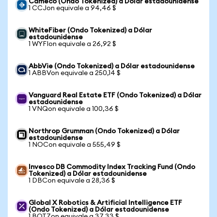
Cameco (Ondo Tokenized) a Dólar estadounidense
1 CCJon equivale a 94,46 $
WhiteFiber (Ondo Tokenized) a Dólar
estadounidense
1 WYFIon equivale a 26,92 $
AbbVie (Ondo Tokenized) a Dólar estadounidense
1 ABBVon equivale a 250,14 $
Vanguard Real Estate ETF (Ondo Tokenized) a Dólar
estadounidense
1 VNQon equivale a 100,36 $
Northrop Grumman (Ondo Tokenized) a Dólar
estadounidense
1 NOCon equivale a 555,49 $
Invesco DB Commodity Index Tracking Fund (Ondo
Tokenized) a Dólar estadounidense
1 DBCon equivale a 28,36 $
Global X Robotics & Artificial Intelligence ETF
(Ondo Tokenized) a Dólar estadounidense
1 BOTZon equivale a 37,33 $