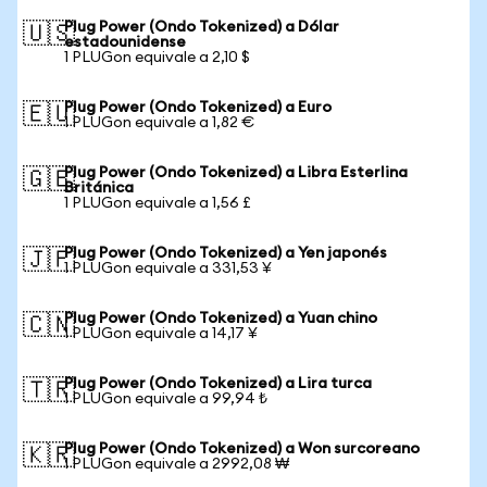
Plug Power (Ondo Tokenized) a Dólar
🇺🇸
estadounidense
1 PLUGon equivale a 2,10 $
Plug Power (Ondo Tokenized) a Euro
🇪🇺
1 PLUGon equivale a 1,82 €
Plug Power (Ondo Tokenized) a Libra Esterlina
🇬🇧
Británica
1 PLUGon equivale a 1,56 £
Plug Power (Ondo Tokenized) a Yen japonés
🇯🇵
1 PLUGon equivale a 331,53 ¥
Plug Power (Ondo Tokenized) a Yuan chino
🇨🇳
1 PLUGon equivale a 14,17 ¥
Plug Power (Ondo Tokenized) a Lira turca
🇹🇷
1 PLUGon equivale a 99,94 ₺
Plug Power (Ondo Tokenized) a Won surcoreano
🇰🇷
1 PLUGon equivale a 2992,08 ₩