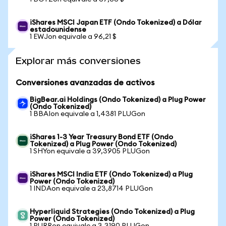
iShares MSCI Japan ETF (Ondo Tokenized) a Dólar
estadounidense
1 EWJon equivale a 96,21 $
Explorar más conversiones
Conversiones avanzadas de activos
BigBear.ai Holdings (Ondo Tokenized) a Plug Power
(Ondo Tokenized)
1 BBAIon equivale a 1,4381 PLUGon
iShares 1-3 Year Treasury Bond ETF (Ondo
Tokenized) a Plug Power (Ondo Tokenized)
1 SHYon equivale a 39,3905 PLUGon
iShares MSCI India ETF (Ondo Tokenized) a Plug
Power (Ondo Tokenized)
1 INDAon equivale a 23,8714 PLUGon
Hyperliquid Strategies (Ondo Tokenized) a Plug
Power (Ondo Tokenized)