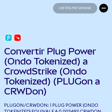
OBTÉN METAMASK
OBTÉN METAMASK
Convertir Plug Power
(Ondo Tokenized) a
CrowdStrike (Ondo
Tokenized) (PLUGon a
CRWDon)
PLUGON/CRWDON: 1 PLUG POWER (ONDO
TOKENIZED) EQUIVALE A 0,002492 CRWDON