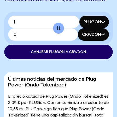
PLUGON
CRWDON
CANJEAR PLUGON A CRWDON
Últimas noticias del mercado de Plug
Power (Ondo Tokenized)
El precio actual de Plug Power (Ondo Tokenized) es
2,09 $ por PLUGon. Con un suministro circulante de
10,55 mil PLUGon, significa que Plug Power (Ondo
Tokenized) tiene una capitalización bursátil total