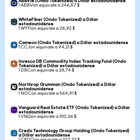
AbbVie (Ondo Tokenized) a Dólar estadounidense
1 ABBVon equivale a 246,57 $
WhiteFiber (Ondo Tokenized) a Dólar
estadounidense
1 WYFIon equivale a 26,92 $
Cameco (Ondo Tokenized) a Dólar estadounidense
1 CCJon equivale a 94,21 $
Invesco DB Commodity Index Tracking Fund (Ondo
Tokenized) a Dólar estadounidense
1 DBCon equivale a 28,74 $
Northrop Grumman (Ondo Tokenized) a Dólar
estadounidense
1 NOCon equivale a 564,91 $
Vanguard Real Estate ETF (Ondo Tokenized) a Dólar
estadounidense
1 VNQon equivale a 100,36 $
Credo Technology Group Holding (Ondo Tokenized)
a Dólar estadounidense
1 CRDOon equivale a 232,22 $