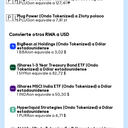
🇵🇭
1 PLUGon equivale a 127,41 ₱
Plug Power (Ondo Tokenized) a Złoty polaco
🇵🇱
1 PLUGon equivale a 7,81 zł
Convierte otros RWA a USD
BigBear.ai Holdings (Ondo Tokenized) a Dólar
estadounidense
1 BBAIon equivale a 3,02 $
iShares 1-3 Year Treasury Bond ETF (Ondo
Tokenized) a Dólar estadounidense
1 SHYon equivale a 82,72 $
iShares MSCI India ETF (Ondo Tokenized) a Dólar
estadounidense
1 INDAon equivale a 50,30 $
Hyperliquid Strategies (Ondo Tokenized) a Dólar
estadounidense
1 PURRon equivale a 6,71 $