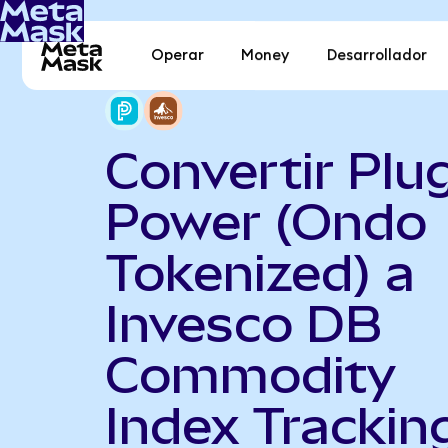
Operar
Money
Desarrollador
Convertir Plu
Power (Ondo
Tokenized) a
Invesco DB
Commodity
Index Trackin