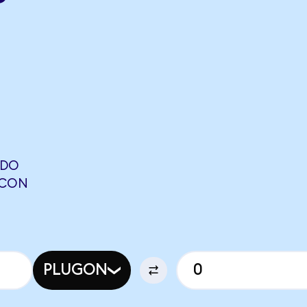
NDO
BCON
PLUGON