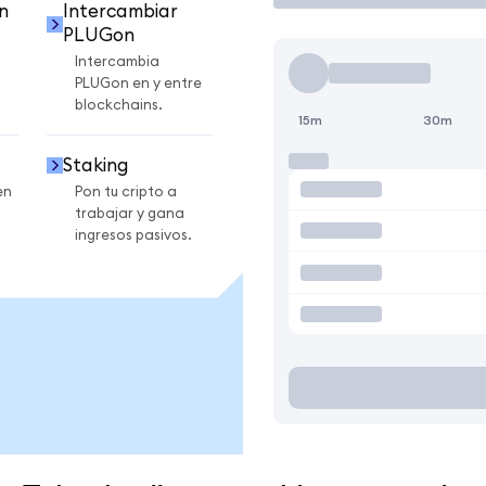
n
Intercambiar
PLUGon
Intercambia
PLUGon en y entre
blockchains.
15m
30m
Staking
en
Pon tu cripto a
trabajar y gana
ingresos pasivos.