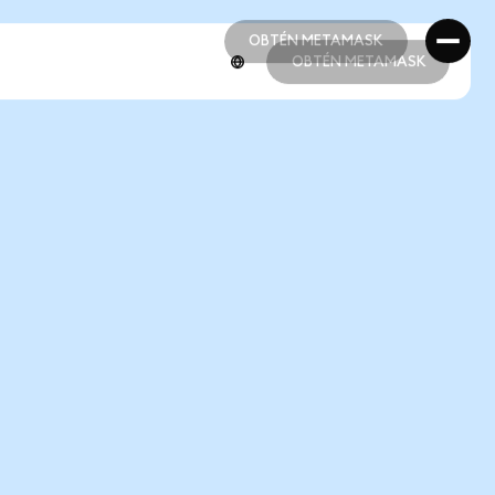
OBTÉN METAMASK
OBTÉN METAMASK
OBTÉN METAMASK
OBTÉN METAMASK