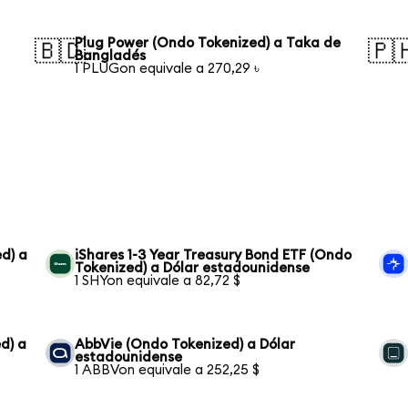
Plug Power (Ondo Tokenized) a Taka de
🇧🇩
🇵
Bangladés
1 PLUGon equivale a 270,29 ৳
d) a
iShares 1-3 Year Treasury Bond ETF (Ondo
Tokenized) a Dólar estadounidense
1 SHYon equivale a 82,72 $
d) a
AbbVie (Ondo Tokenized) a Dólar
estadounidense
1 ABBVon equivale a 252,25 $