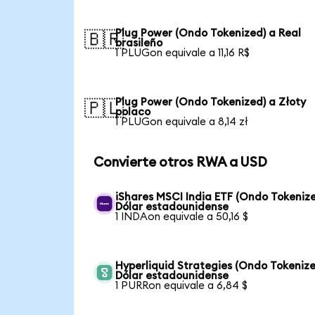
Plug Power (Ondo Tokenized) a Real
🇧🇷
brasileño
1 PLUGon equivale a 11,16 R$
Plug Power (Ondo Tokenized) a Złoty
🇵🇱
polaco
1 PLUGon equivale a 8,14 zł
Convierte otros RWA a USD
iShares MSCI India ETF (Ondo Tokenize
Dólar estadounidense
1 INDAon equivale a 50,16 $
Hyperliquid Strategies (Ondo Tokenize
Dólar estadounidense
1 PURRon equivale a 6,84 $