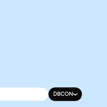
DBCON