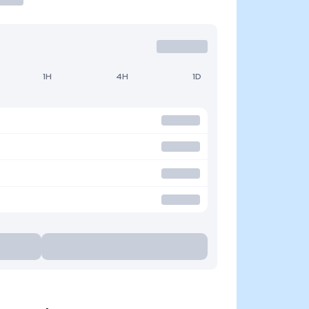
1H
4H
1D