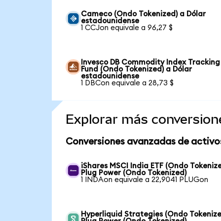
Cameco (Ondo Tokenized) a Dólar
estadounidense
1 CCJon equivale a 96,27 $
Invesco DB Commodity Index Tracking
Fund (Ondo Tokenized) a Dólar
estadounidense
1 DBCon equivale a 28,73 $
Explorar más conversion
Conversiones avanzadas de activo
iShares MSCI India ETF (Ondo Tokenize
Plug Power (Ondo Tokenized)
1 INDAon equivale a 22,9041 PLUGon
Hyperliquid Strategies (Ondo Tokenize