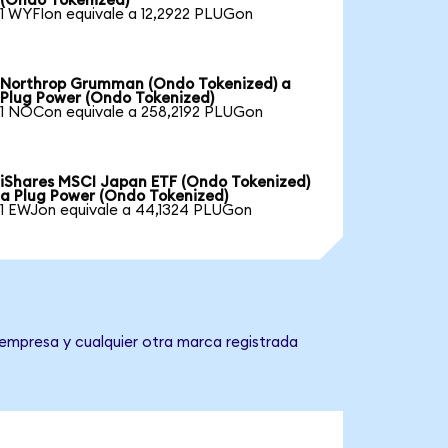
(Ondo Tokenized)
1 WYFIon equivale a 12,2922 PLUGon
Northrop Grumman (Ondo Tokenized) a
Plug Power (Ondo Tokenized)
1 NOCon equivale a 258,2192 PLUGon
iShares MSCI Japan ETF (Ondo Tokenized)
a Plug Power (Ondo Tokenized)
1 EWJon equivale a 44,1324 PLUGon
 empresa y cualquier otra marca registrada