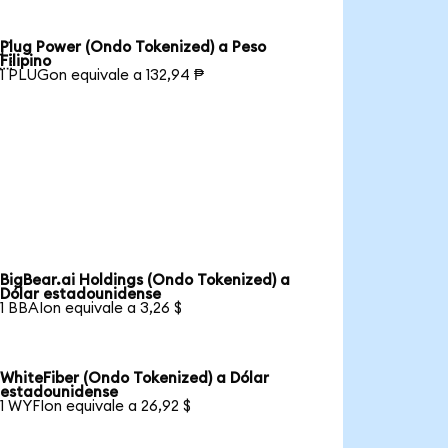
Plug Power (Ondo Tokenized) a Peso

Filipino
1 PLUGon equivale a 132,94 ₱
BigBear.ai Holdings (Ondo Tokenized) a
Dólar estadounidense
1 BBAIon equivale a 3,26 $
WhiteFiber (Ondo Tokenized) a Dólar
estadounidense
1 WYFIon equivale a 26,92 $