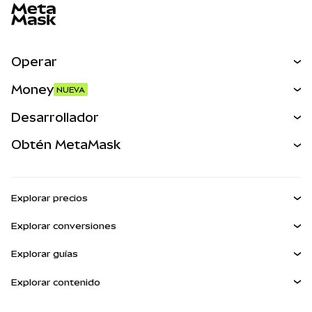
Operar
Canjear
Money
NUEVA
Predecir
NUEVA
Comprar
Desarrollador
Perps
NUEVA
Tarjeta
Ver los documentos
Obtén MetaMask
Activos del mundo real
mUSD
NUEVA
Panel
Obtén Metamask
Ganar
Kit de cuentas inteligentes
Escudo de transacciones
Explorar precios
Billeteras integradas
Agent Wallet
Precio de Bitcoin
NUEVA
Explorar conversiones
MetaMask Connect
Precio de Ethereum
Snaps
BTC a USD
Precio de Solana
Explorar guías
Snaps
Recompensas
ETH a USD
NUEVA
Comprar BTC
Precio de Shiba Inu
USDT a INR
Explorar contenido
Servicios Web3
Seguridad
Comprar ETH
Precio de Pepe
Billetera Bitcoin
BTC a USDT
Comprar SOL
Soporte