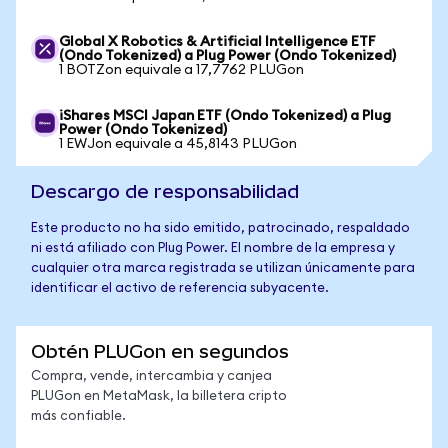
Global X Robotics & Artificial Intelligence ETF
(Ondo Tokenized) a Plug Power (Ondo Tokenized)
1 BOTZon equivale a 17,7762 PLUGon
iShares MSCI Japan ETF (Ondo Tokenized) a Plug
Power (Ondo Tokenized)
1 EWJon equivale a 45,8143 PLUGon
Descargo de responsabilidad
Este producto no ha sido emitido, patrocinado, respaldado
ni está afiliado con Plug Power. El nombre de la empresa y
cualquier otra marca registrada se utilizan únicamente para
identificar el activo de referencia subyacente.
Obtén PLUGon en segundos
Compra, vende, intercambia y canjea
PLUGon en MetaMask, la billetera cripto
más confiable.