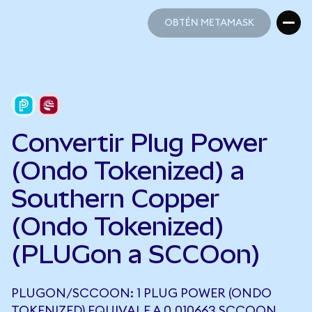
OBTÉN METAMASK
OBTÉN METAMASK
Convertir Plug Power
(Ondo Tokenized) a
Southern Copper
(Ondo Tokenized)
(PLUGon a SCCOon)
PLUGON/SCCOON: 1 PLUG POWER (ONDO
TOKENIZED) EQUIVALE A 0,010663 SCCOON