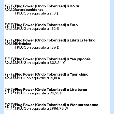
Plug Power (Ondo Tokenized) a Dólar
🇺🇸
estadounidense
1 PLUGon equivale a 2,10 $
Plug Power (Ondo Tokenized) a Euro
🇪🇺
1 PLUGon equivale a 1,82 €
Plug Power (Ondo Tokenized) a Libra Esterlina
🇬🇧
Británica
1 PLUGon equivale a 1,56 £
Plug Power (Ondo Tokenized) a Yen japonés
🇯🇵
1 PLUGon equivale a 332,24 ¥
Plug Power (Ondo Tokenized) a Yuan chino
🇨🇳
1 PLUGon equivale a 14,18 ¥
Plug Power (Ondo Tokenized) a Lira turca
🇹🇷
1 PLUGon equivale a 99,95 ₺
Plug Power (Ondo Tokenized) a Won surcoreano
🇰🇷
1 PLUGon equivale a 2986,93 ₩