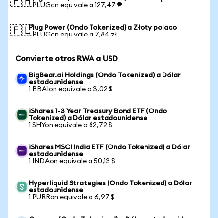
🇵🇭
1 PLUGon equivale a 127,47 ₱
Plug Power (Ondo Tokenized) a Złoty polaco
🇵🇱
1 PLUGon equivale a 7,84 zł
Convierte otros RWA a USD
BigBear.ai Holdings (Ondo Tokenized) a Dólar
estadounidense
1 BBAIon equivale a 3,02 $
iShares 1-3 Year Treasury Bond ETF (Ondo
Tokenized) a Dólar estadounidense
1 SHYon equivale a 82,72 $
iShares MSCI India ETF (Ondo Tokenized) a Dólar
estadounidense
1 INDAon equivale a 50,13 $
Hyperliquid Strategies (Ondo Tokenized) a Dólar
estadounidense
1 PURRon equivale a 6,97 $