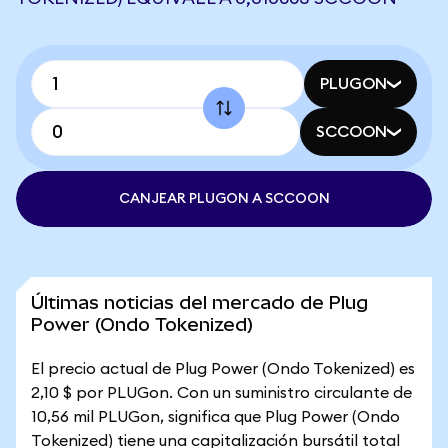
PLUGON
SCCOON
CANJEAR PLUGON A SCCOON
Últimas noticias del mercado de Plug
Power (Ondo Tokenized)
El precio actual de Plug Power (Ondo Tokenized) es
2,10 $ por PLUGon. Con un suministro circulante de
10,56 mil PLUGon, significa que Plug Power (Ondo
Tokenized) tiene una capitalización bursátil total