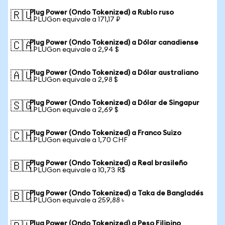
Plug Power (Ondo Tokenized) a Rublo ruso
🇷🇺
1 PLUGon equivale a 171,17 ₽
Plug Power (Ondo Tokenized) a Dólar canadiense
🇨🇦
1 PLUGon equivale a 2,94 $
Plug Power (Ondo Tokenized) a Dólar australiano
🇦🇺
1 PLUGon equivale a 2,98 $
Plug Power (Ondo Tokenized) a Dólar de Singapur
🇸🇬
1 PLUGon equivale a 2,69 $
Plug Power (Ondo Tokenized) a Franco Suizo
🇨🇭
1 PLUGon equivale a 1,70 CHF
Plug Power (Ondo Tokenized) a Real brasileño
🇧🇷
1 PLUGon equivale a 10,73 R$
Plug Power (Ondo Tokenized) a Taka de Bangladés
🇧🇩
1 PLUGon equivale a 259,88 ৳
Plug Power (Ondo Tokenized) a Peso Filipino