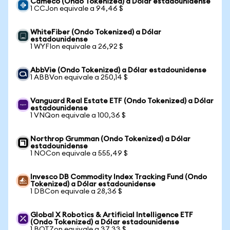
Cameco (Ondo Tokenized) a Dólar estadounidense
1 CCJon equivale a 94,46 $
WhiteFiber (Ondo Tokenized) a Dólar
estadounidense
1 WYFIon equivale a 26,92 $
AbbVie (Ondo Tokenized) a Dólar estadounidense
1 ABBVon equivale a 250,14 $
Vanguard Real Estate ETF (Ondo Tokenized) a Dólar
estadounidense
1 VNQon equivale a 100,36 $
Northrop Grumman (Ondo Tokenized) a Dólar
estadounidense
1 NOCon equivale a 555,49 $
Invesco DB Commodity Index Tracking Fund (Ondo
Tokenized) a Dólar estadounidense
1 DBCon equivale a 28,36 $
Global X Robotics & Artificial Intelligence ETF
(Ondo Tokenized) a Dólar estadounidense
1 BOTZon equivale a 37,33 $