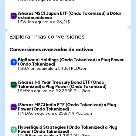
iShares MSCI Japan ETF (Ondo Tokenized) a Dólar
estadounidense
1 EWJon equivale a 96,21 $
Explorar más conversiones
Conversiones avanzadas de activos
BigBear.ai Holdings (Ondo Tokenized) a Plug Power
(Ondo Tokenized)
1 BBAIon equivale a 1,4381 PLUGon
iShares 1-3 Year Treasury Bond ETF (Ondo
Tokenized) a Plug Power (Ondo Tokenized)
1 SHYon equivale a 39,3905 PLUGon
iShares MSCI India ETF (Ondo Tokenized) a Plug
Power (Ondo Tokenized)
1 INDAon equivale a 23,8714 PLUGon
Hyperliquid Strategies (Ondo Tokenized) a Plug
Power (Ondo Tokenized)