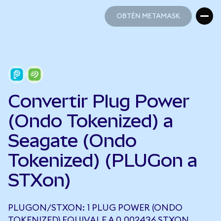
OBTÉN METAMASK
OBTÉN METAMASK
Convertir Plug Power
(Ondo Tokenized) a
Seagate (Ondo
Tokenized) (PLUGon a
STXon)
PLUGON/STXON: 1 PLUG POWER (ONDO
TOKENIZED) EQUIVALE A 0,002436 STXON