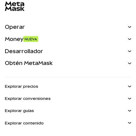
Operar
Canjear
Money
NUEVA
Predecir
NUEVA
Comprar
Desarrollador
Perps
NUEVA
Tarjeta
Ver los documentos
Obtén MetaMask
Activos del mundo real
mUSD
NUEVA
Panel
Obtén Metamask
Ganar
Kit de cuentas inteligentes
Escudo de transacciones
Explorar precios
Billeteras integradas
Agent Wallet
Precio de Bitcoin
NUEVA
Explorar conversiones
MetaMask Connect
Precio de Ethereum
Snaps
BTC a USD
Precio de Solana
Explorar guías
Snaps
Recompensas
ETH a USD
NUEVA
Comprar BTC
Precio de Shiba Inu
USDT a INR
Explorar contenido
Servicios Web3
Seguridad
Comprar ETH
Precio de Pepe
Billetera Bitcoin
BTC a USDT
Comprar SOL
Soporte