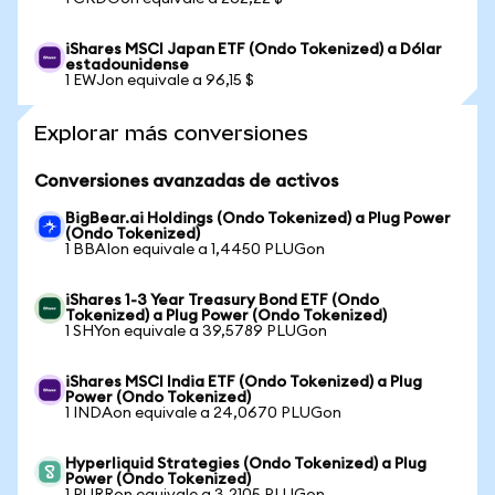
iShares MSCI Japan ETF (Ondo Tokenized) a Dólar
estadounidense
1 EWJon equivale a 96,15 $
Explorar más conversiones
Conversiones avanzadas de activos
BigBear.ai Holdings (Ondo Tokenized) a Plug Power
(Ondo Tokenized)
1 BBAIon equivale a 1,4450 PLUGon
iShares 1-3 Year Treasury Bond ETF (Ondo
Tokenized) a Plug Power (Ondo Tokenized)
1 SHYon equivale a 39,5789 PLUGon
iShares MSCI India ETF (Ondo Tokenized) a Plug
Power (Ondo Tokenized)
1 INDAon equivale a 24,0670 PLUGon
Hyperliquid Strategies (Ondo Tokenized) a Plug
Power (Ondo Tokenized)