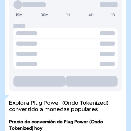
15m
30m
1H
4H
1D
Explora Plug Power (Ondo Tokenized)
convertido a monedas populares
Precio de conversión de Plug Power (Ondo
Tokenized) hoy