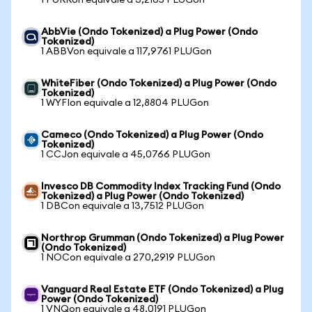
1 PURRon equivale a 3,2105 PLUGon
AbbVie (Ondo Tokenized) a Plug Power (Ondo
Tokenized)
1 ABBVon equivale a 117,9761 PLUGon
WhiteFiber (Ondo Tokenized) a Plug Power (Ondo
Tokenized)
1 WYFIon equivale a 12,8804 PLUGon
Cameco (Ondo Tokenized) a Plug Power (Ondo
Tokenized)
1 CCJon equivale a 45,0766 PLUGon
Invesco DB Commodity Index Tracking Fund (Ondo
Tokenized) a Plug Power (Ondo Tokenized)
1 DBCon equivale a 13,7512 PLUGon
Northrop Grumman (Ondo Tokenized) a Plug Power
(Ondo Tokenized)
1 NOCon equivale a 270,2919 PLUGon
Vanguard Real Estate ETF (Ondo Tokenized) a Plug
Power (Ondo Tokenized)
1 VNQon equivale a 48,0191 PLUGon