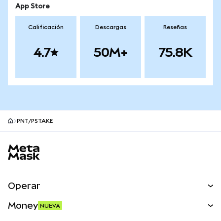
App Store
Calificación
Descargas
Reseñas
4.7
50M+
75.8K
PNT/PSTAKE
Pie de página del sitio MetaMask
Operar
Canjear
Money
NUEVA
Predecir
NUEVA
Comprar