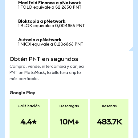
Manifold Finance a pNetwork
1 FOLD equivale a 32,2850 PNT
Bloktopia a pNetwork
1 BLOK equivale a 0,004855 PNT
Autonio a pNetwork
1 NIOX equivale a 0,236868 PNT
Obtén PNT en segundos
Compra, vende, intercambia y canjea
PNT en MetaMask, la billetera cripto
más confiable.
Google Play
Calificación
Descargas
Reseñas
4.4
10M+
483.7K