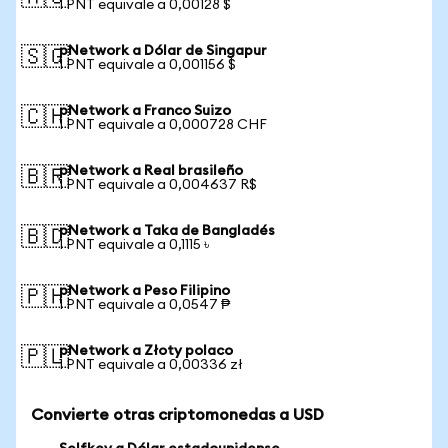
1 PNT equivale a 0,00128 $
pNetwork a Dólar de Singapur
🇸🇬
1 PNT equivale a 0,001156 $
pNetwork a Franco Suizo
🇨🇭
1 PNT equivale a 0,000728 CHF
pNetwork a Real brasileño
🇧🇷
1 PNT equivale a 0,004637 R$
pNetwork a Taka de Bangladés
🇧🇩
1 PNT equivale a 0,1115 ৳
pNetwork a Peso Filipino
🇵🇭
1 PNT equivale a 0,0547 ₱
pNetwork a Złoty polaco
🇵🇱
1 PNT equivale a 0,00336 zł
Convierte otras criptomonedas a USD