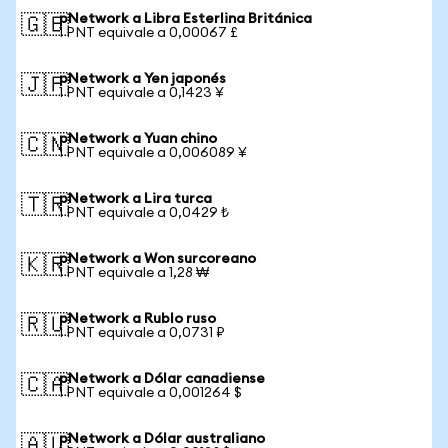
pNetwork a Libra Esterlina Británica
🇬🇧
1 PNT equivale a 0,00067 £
pNetwork a Yen japonés
🇯🇵
1 PNT equivale a 0,1423 ¥
pNetwork a Yuan chino
🇨🇳
1 PNT equivale a 0,006089 ¥
pNetwork a Lira turca
🇹🇷
1 PNT equivale a 0,0429 ₺
pNetwork a Won surcoreano
🇰🇷
1 PNT equivale a 1,28 ₩
pNetwork a Rublo ruso
🇷🇺
1 PNT equivale a 0,0731 ₽
pNetwork a Dólar canadiense
🇨🇦
1 PNT equivale a 0,001264 $
pNetwork a Dólar australiano
🇦🇺