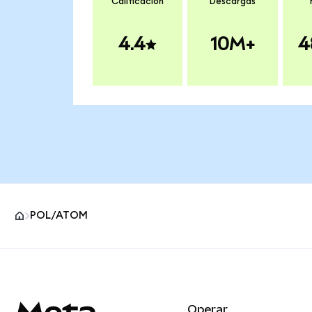
Calificación
Descargas
4.4
10M+
4
POL/ATOM
Pie de página del sitio MetaMask
Operar