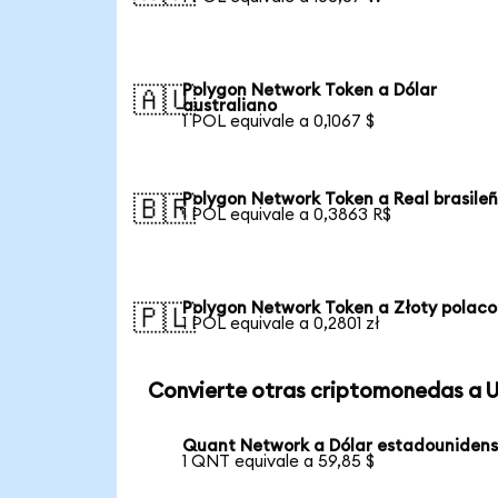
Polygon Network Token a Dólar
🇦🇺
australiano
1 POL equivale a 0,1067 $
Polygon Network Token a Real brasile
🇧🇷
1 POL equivale a 0,3863 R$
Polygon Network Token a Złoty polaco
🇵🇱
1 POL equivale a 0,2801 zł
Convierte otras criptomonedas a 
Quant Network a Dólar estadouniden
1 QNT equivale a 59,85 $