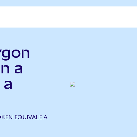
ygon
n a
 a
KEN EQUIVALE A