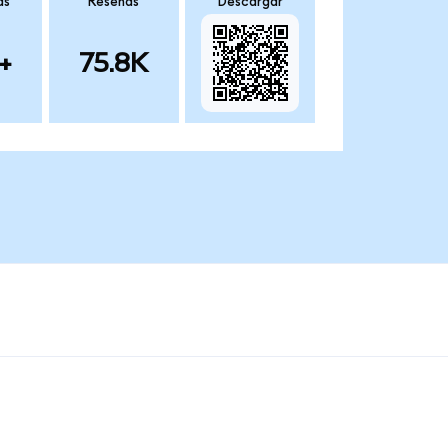
as
Reseñas
Descargar
+
75.8K