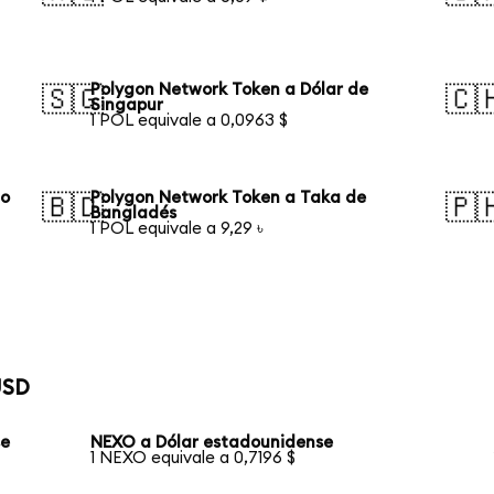
Polygon Network Token a Dólar de
🇸🇬
🇨
Singapur
1 POL equivale a 0,0963 $
ño
Polygon Network Token a Taka de
🇧🇩
🇵
Bangladés
1 POL equivale a 9,29 ৳
USD
se
NEXO a Dólar estadounidense
1 NEXO equivale a 0,7196 $