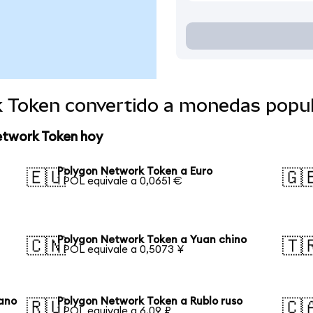
 Token convertido a monedas popu
etwork Token hoy
Polygon Network Token a Euro
🇪🇺
🇬
1 POL equivale a 0,0651 €
Polygon Network Token a Yuan chino
🇨🇳
🇹
1 POL equivale a 0,5073 ¥
ano
Polygon Network Token a Rublo ruso
🇷🇺
🇨
1 POL equivale a 6,09 ₽