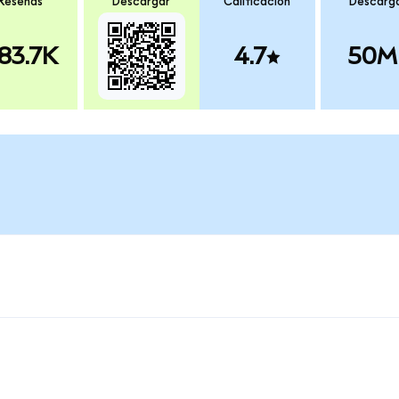
Reseñas
Descargar
Calificación
Descarg
83.7K
4.7
50M