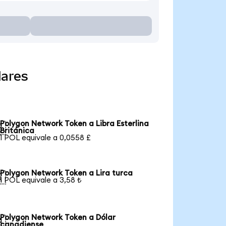
lares
Polygon Network Token a Libra Esterlina

Británica
1 POL equivale a 0,0558 £
Polygon Network Token a Lira turca

1 POL equivale a 3,58 ₺
Polygon Network Token a Dólar

canadiense