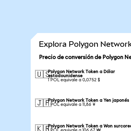
Explora Polygon Network
Precio de conversión de Polygon N
Polygon Network Token a Dólar
🇺🇸
estadounidense
1 POL equivale a 0,0752 $
Polygon Network Token a Yen japonés
🇯🇵
1 POL equivale a 11,86 ¥
Polygon Network Token a Won surcore
🇰🇷
1 POL equivale a 106,67 ₩