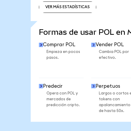
VER MÁS ESTADÍSTICAS
VER MÁS ESTADÍSTICAS
Formas de usar POL en
Comprar POL
Vender POL
Empieza en pocos
Cambia POL por
pasos.
efectivo.
Predecir
Perpetuos
Opera con POL y
Largos o cortos 
mercados de
tokens con
predicción cripto.
apalancamiento
de hasta 50x.