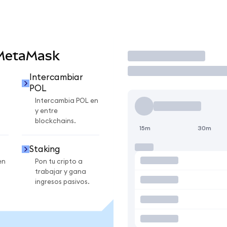
 MetaMask
Operar
Intercambiar
POL
Intercambia POL en
y entre
blockchains.
15m
30m
Staking
en
Pon tu cripto a
trabajar y gana
ingresos pasivos.