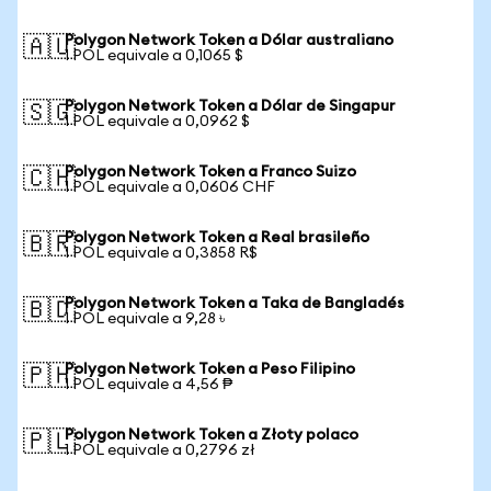
Polygon Network Token a Dólar australiano
🇦🇺
1 POL equivale a 0,1065 $
Polygon Network Token a Dólar de Singapur
🇸🇬
1 POL equivale a 0,0962 $
Polygon Network Token a Franco Suizo
🇨🇭
1 POL equivale a 0,0606 CHF
Polygon Network Token a Real brasileño
🇧🇷
1 POL equivale a 0,3858 R$
Polygon Network Token a Taka de Bangladés
🇧🇩
1 POL equivale a 9,28 ৳
Polygon Network Token a Peso Filipino
🇵🇭
1 POL equivale a 4,56 ₱
Polygon Network Token a Złoty polaco
🇵🇱
1 POL equivale a 0,2796 zł