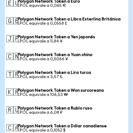
Polygon Network Token a Euro
🇪🇺
1 POL equivale a 0,065 €
Polygon Network Token a Libra Esterlina Británica
🇬🇧
1 POL equivale a 0,0558 £
Polygon Network Token a Yen japonés
🇯🇵
1 POL equivale a 11,84 ¥
Polygon Network Token a Yuan chino
🇨🇳
1 POL equivale a 0,5066 ¥
Polygon Network Token a Lira turca
🇹🇷
1 POL equivale a 3,57 ₺
Polygon Network Token a Won surcoreano
🇰🇷
1 POL equivale a 106,53 ₩
Polygon Network Token a Rublo ruso
🇷🇺
1 POL equivale a 6,08 ₽
Polygon Network Token a Dólar canadiense
🇨🇦
1 POL equivale a 0,1052 $