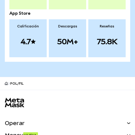
App Store
Calificación
Descargas
Reseñas
4.7
50M+
75.8K
POL/FIL
Pie de página del sitio MetaMask
Operar
Canjear