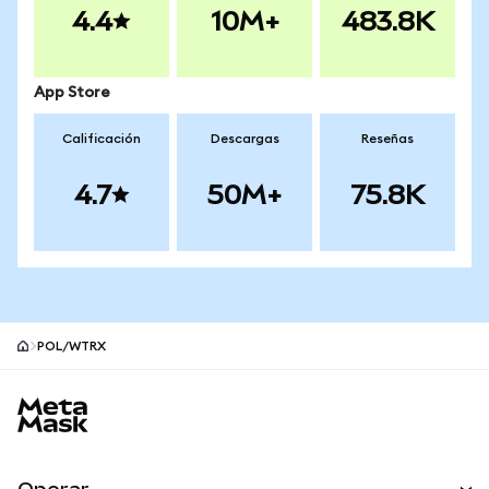
4.4
10M+
483.8K
App Store
Calificación
Descargas
Reseñas
4.7
50M+
75.8K
POL/WTRX
Pie de página del sitio MetaMask