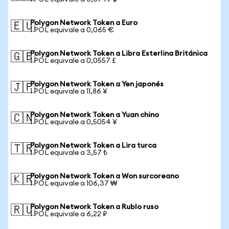
Polygon Network Token a Euro
🇪🇺
1 POL equivale a 0,065 €
Polygon Network Token a Libra Esterlina Británica
🇬🇧
1 POL equivale a 0,0557 £
Polygon Network Token a Yen japonés
🇯🇵
1 POL equivale a 11,86 ¥
Polygon Network Token a Yuan chino
🇨🇳
1 POL equivale a 0,5054 ¥
Polygon Network Token a Lira turca
🇹🇷
1 POL equivale a 3,57 ₺
Polygon Network Token a Won surcoreano
🇰🇷
1 POL equivale a 106,37 ₩
Polygon Network Token a Rublo ruso
🇷🇺
1 POL equivale a 6,22 ₽