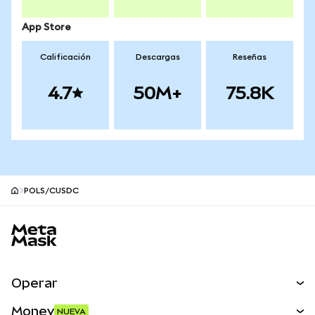
App Store
Calificación
Descargas
Reseñas
4.7
50M+
75.8K
POLS/CUSDC
Pie de página del sitio MetaMask
Operar
Canjear
Money
NUEVA