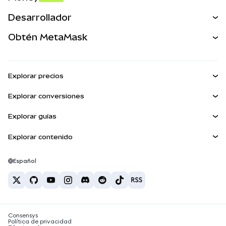
Predecir
NUEVA
Comprar
Desarrollador
Perps
NUEVA
Tarjeta
Ver los documentos
Obtén MetaMask
Activos del mundo real
mUSD
NUEVA
Panel
Obtén Metamask
Ganar
Kit de cuentas inteligentes
Escudo de transacciones
Explorar precios
Billeteras integradas
Agent Wallet
Precio de Bitcoin
NUEVA
Explorar conversiones
MetaMask Connect
Precio de Ethereum
Snaps
BTC a USD
Precio de Solana
Explorar guías
Snaps
Recompensas
ETH a USD
NUEVA
Comprar BTC
Precio de Shiba Inu
USDT a INR
Explorar contenido
Servicios Web3
Seguridad
Comprar ETH
Precio de Pepe
Billetera Bitcoin
BTC a USDT
Comprar SOL
Soporte
Precio de Tether
Billetera Solana
Español
BTC a INR
Comprar PEPE
Carreras
Precio de USDC
Mejores tarjetas de criptomonedas
ETH a USDT
Comprar USDT
Precio de Chainlink
Las mejores billeteras de criptomonedas móviles
Contacto
USDT a PHP
Comprar USDC
¿Qué es Polymarket?
BTC a EUR
Consensys
Comprar SHIB
Noticias sobre impuestos de criptomonedas
Política de privacidad