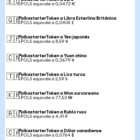
🇪🇺
1 POLS equivale a 0,0472 €
PolkastarterToken a Libra Esterlina Británica
🇬🇧
1 POLS equivale a 0,0405 £
PolkastarterToken a Yen japonés
🇯🇵
1 POLS equivale a 8,59 ¥
PolkastarterToken a Yuan chino
🇨🇳
1 POLS equivale a 0,3679 ¥
PolkastarterToken a Lira turca
🇹🇷
1 POLS equivale a 2,59 ₺
PolkastarterToken a Won surcoreano
🇰🇷
1 POLS equivale a 77,53 ₩
PolkastarterToken a Rublo ruso
🇷🇺
1 POLS equivale a 4,41 ₽
PolkastarterToken a Dólar canadiense
🇨🇦
1 POLS equivale a 0,0764 $