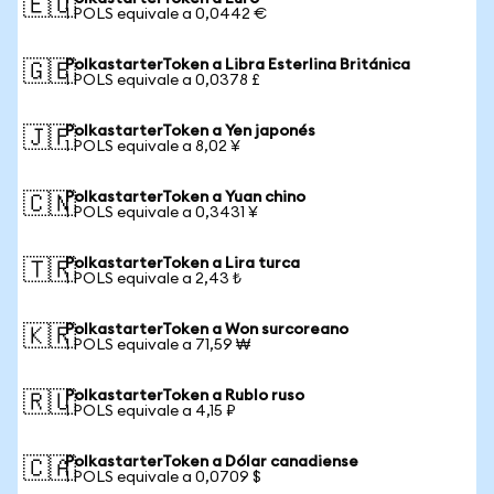
🇪🇺
1 POLS equivale a 0,0442 €
PolkastarterToken a Libra Esterlina Británica
🇬🇧
1 POLS equivale a 0,0378 £
PolkastarterToken a Yen japonés
🇯🇵
1 POLS equivale a 8,02 ¥
PolkastarterToken a Yuan chino
🇨🇳
1 POLS equivale a 0,3431 ¥
PolkastarterToken a Lira turca
🇹🇷
1 POLS equivale a 2,43 ₺
PolkastarterToken a Won surcoreano
🇰🇷
1 POLS equivale a 71,59 ₩
PolkastarterToken a Rublo ruso
🇷🇺
1 POLS equivale a 4,15 ₽
PolkastarterToken a Dólar canadiense
🇨🇦
1 POLS equivale a 0,0709 $