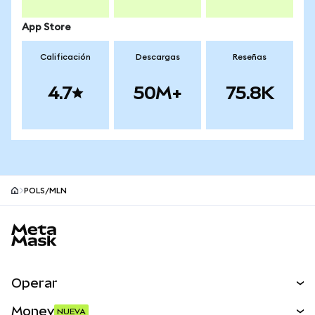
App Store
Calificación
Descargas
Reseñas
4.7
50M+
75.8K
POLS/MLN
Pie de página del sitio MetaMask
Operar
Canjear
Money
NUEVA