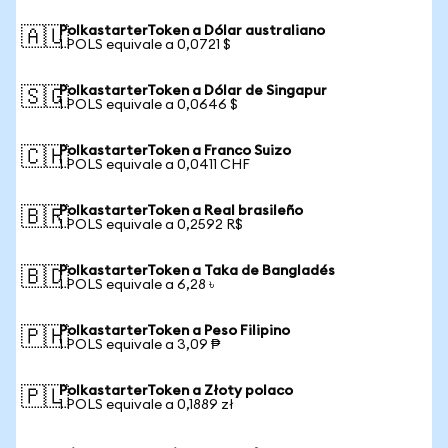
PolkastarterToken a Dólar australiano
🇦🇺
1 POLS equivale a 0,0721 $
PolkastarterToken a Dólar de Singapur
🇸🇬
1 POLS equivale a 0,0646 $
PolkastarterToken a Franco Suizo
🇨🇭
1 POLS equivale a 0,0411 CHF
PolkastarterToken a Real brasileño
🇧🇷
1 POLS equivale a 0,2592 R$
PolkastarterToken a Taka de Bangladés
🇧🇩
1 POLS equivale a 6,28 ৳
PolkastarterToken a Peso Filipino
🇵🇭
1 POLS equivale a 3,09 ₱
PolkastarterToken a Złoty polaco
🇵🇱
1 POLS equivale a 0,1889 zł