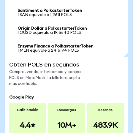
Santiment a PolkastarterToken
1 SAN equivale a 1,2611 POLS
Origin Dollar a PolkastarterToken
1 OUSD equivale a 19,6840 POLS
Enzyme Finance a PolkastarterToken
1 MLN equivale a 24,6194 POLS
Obtén POLS en segundos
Compra, vende, intercambia y canjea
POLS en MetaMask, la billetera cripto
más confiable.
Google Play
Calificación
Descargas
Reseñas
4.4
10M+
483.9K