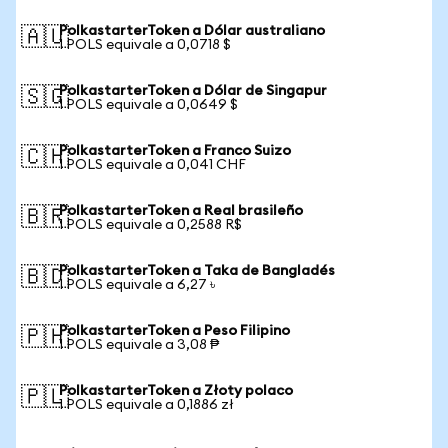
PolkastarterToken a Dólar australiano
🇦🇺
1 POLS equivale a 0,0718 $
PolkastarterToken a Dólar de Singapur
🇸🇬
1 POLS equivale a 0,0649 $
PolkastarterToken a Franco Suizo
🇨🇭
1 POLS equivale a 0,041 CHF
PolkastarterToken a Real brasileño
🇧🇷
1 POLS equivale a 0,2588 R$
PolkastarterToken a Taka de Bangladés
🇧🇩
1 POLS equivale a 6,27 ৳
PolkastarterToken a Peso Filipino
🇵🇭
1 POLS equivale a 3,08 ₱
PolkastarterToken a Złoty polaco
🇵🇱
1 POLS equivale a 0,1886 zł