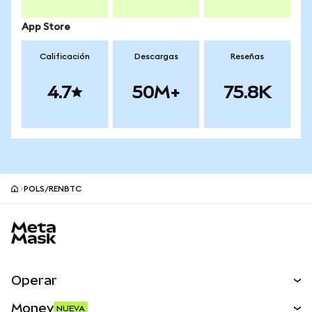
App Store
Calificación
Descargas
Reseñas
4.7
50M+
75.8K
POLS/RENBTC
Pie de página del sitio MetaMask
Operar
Canjear
Money
NUEVA