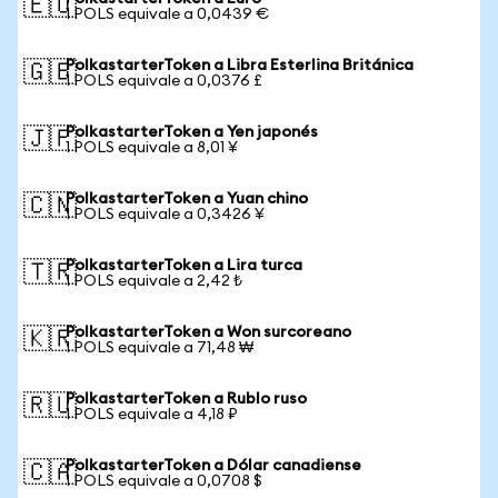
🇪🇺
1 POLS equivale a 0,0439 €
PolkastarterToken a Libra Esterlina Británica
🇬🇧
1 POLS equivale a 0,0376 £
PolkastarterToken a Yen japonés
🇯🇵
1 POLS equivale a 8,01 ¥
PolkastarterToken a Yuan chino
🇨🇳
1 POLS equivale a 0,3426 ¥
PolkastarterToken a Lira turca
🇹🇷
1 POLS equivale a 2,42 ₺
PolkastarterToken a Won surcoreano
🇰🇷
1 POLS equivale a 71,48 ₩
PolkastarterToken a Rublo ruso
🇷🇺
1 POLS equivale a 4,18 ₽
PolkastarterToken a Dólar canadiense
🇨🇦
1 POLS equivale a 0,0708 $