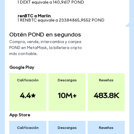
1 DEXT equivale a 140,9617 POND
renBTC a Marlin
1 RENBTC equivale a 23384865,9552 POND
Obtén POND en segundos
Compra, vende, intercambia y canjea
POND en MetaMask, la billetera cripto
más confiable.
Google Play
Calificación
Descargas
Reseñas
4.4
10M+
483.8K
App Store
Calificación
Descargas
Reseñas