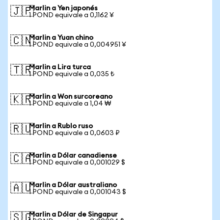
Marlin a Yen japonés
🇯🇵
1 POND equivale a 0,1162 ¥
Marlin a Yuan chino
🇨🇳
1 POND equivale a 0,004951 ¥
Marlin a Lira turca
🇹🇷
1 POND equivale a 0,035 ₺
Marlin a Won surcoreano
🇰🇷
1 POND equivale a 1,04 ₩
Marlin a Rublo ruso
🇷🇺
1 POND equivale a 0,0603 ₽
Marlin a Dólar canadiense
🇨🇦
1 POND equivale a 0,001029 $
Marlin a Dólar australiano
🇦🇺
1 POND equivale a 0,001043 $
Marlin a Dólar de Singapur
🇸🇬