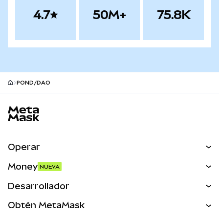
4.7
50M+
75.8K
POND/DAO
Pie de página del sitio MetaMask
Operar
Canjear
Money
NUEVA
Predecir
NUEVA
Comprar
Desarrollador
Perps
NUEVA
Tarjeta
Ver los documentos
Obtén MetaMask
Activos del mundo real
mUSD
NUEVA
Panel
Obtén Metamask