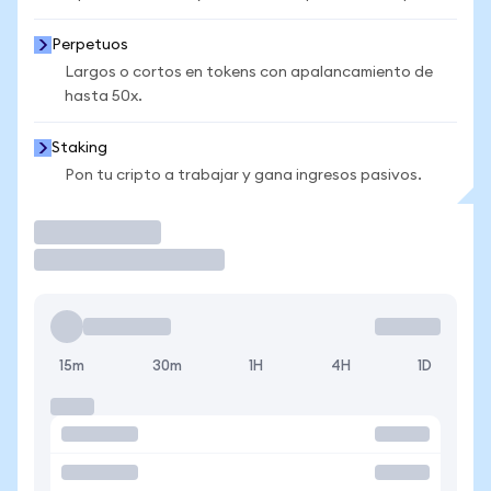
Perpetuos
Largos o cortos en tokens con apalancamiento de
hasta 50x.
Staking
Pon tu cripto a trabajar y gana ingresos pasivos.
Operar
15m
30m
1H
4H
1D