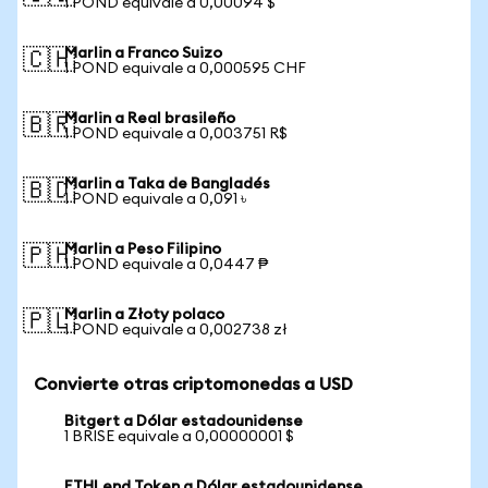
1 POND equivale a 0,00094 $
Marlin a Franco Suizo
🇨🇭
1 POND equivale a 0,000595 CHF
Marlin a Real brasileño
🇧🇷
1 POND equivale a 0,003751 R$
Marlin a Taka de Bangladés
🇧🇩
1 POND equivale a 0,091 ৳
Marlin a Peso Filipino
🇵🇭
1 POND equivale a 0,0447 ₱
Marlin a Złoty polaco
🇵🇱
1 POND equivale a 0,002738 zł
Convierte otras criptomonedas a USD
Bitgert a Dólar estadounidense
1 BRISE equivale a 0,00000001 $
ETHLend Token a Dólar estadounidense