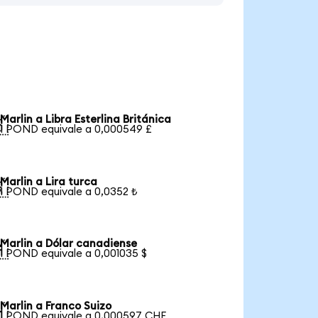
Marlin a Libra Esterlina Británica

1 POND equivale a 0,000549 £
Marlin a Lira turca

1 POND equivale a 0,0352 ₺
Marlin a Dólar canadiense

1 POND equivale a 0,001035 $
Marlin a Franco Suizo

1 POND equivale a 0,000597 CHF