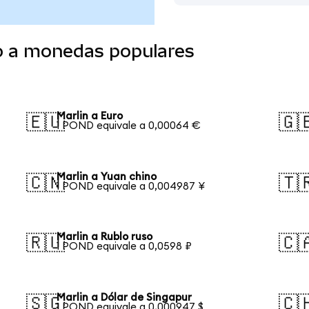
do a monedas populares
Marlin a Euro
🇪🇺
🇬
1 POND equivale a 0,00064 €
Marlin a Yuan chino
🇨🇳
🇹
1 POND equivale a 0,004987 ¥
Marlin a Rublo ruso
🇷🇺
🇨
1 POND equivale a 0,0598 ₽
Marlin a Dólar de Singapur
🇸🇬
🇨
1 POND equivale a 0,000947 $