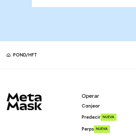
POND/HFT
Pie de página del sitio MetaMask
Operar
Canjear
Predecir
NUEVA
Perps
NUEVA