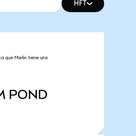
HFT
a que Marlin tiene una
M
POND