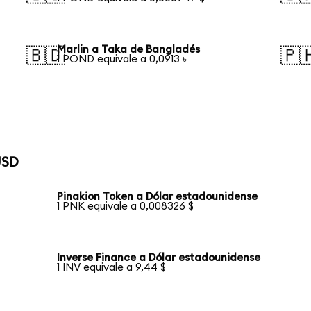
Marlin a Taka de Bangladés
🇧🇩
🇵
1 POND equivale a 0,0913 ৳
USD
Pinakion Token a Dólar estadounidense
1 PNK equivale a 0,008326 $
Inverse Finance a Dólar estadounidense
1 INV equivale a 9,44 $