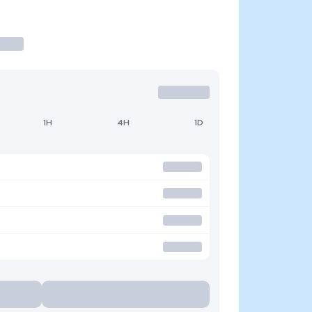
1H
4H
1D