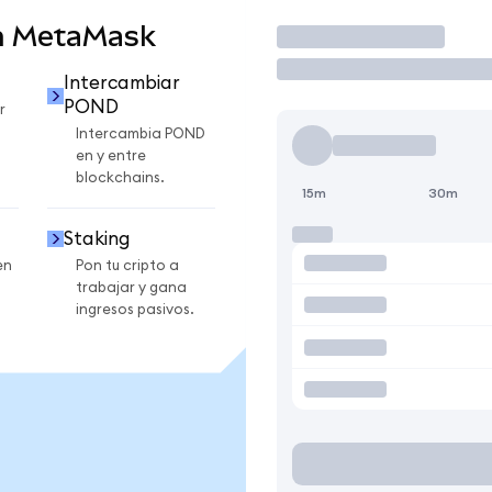
n MetaMask
Operar
Intercambiar
POND
r
Intercambia POND
en y entre
blockchains.
15m
30m
Staking
en
Pon tu cripto a
trabajar y gana
ingresos pasivos.