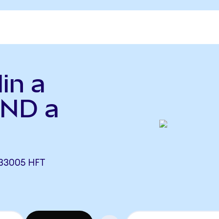
in a
OND a
33005 HFT