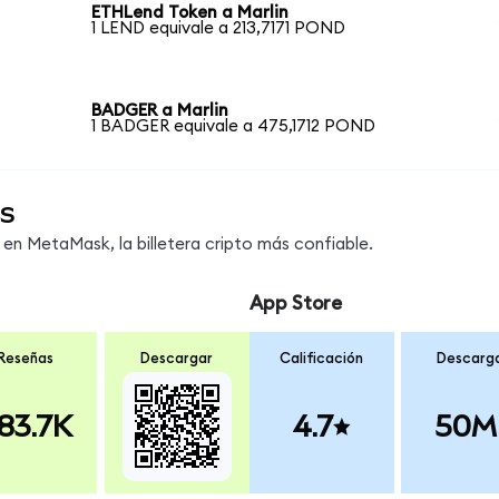
ETHLend Token a Marlin
1 LEND equivale a 213,7171 POND
BADGER a Marlin
1 BADGER equivale a 475,1712 POND
s
n MetaMask, la billetera cripto más confiable.
App Store
Reseñas
Descargar
Calificación
Descarg
83.7K
4.7
50M