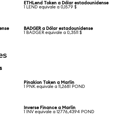
ETHLend Token a Dólar estadounidense
1 LEND equivale a 0,1579 $
ense
BADGER a Dólar estadounidense
1 BADGER equivale a 0,3511 $
es
s
Pinakion Token a Marlin
1 PNK equivale a 11,2681 POND
Inverse Finance a Marlin
1 INV equivale a 12776,4394 POND