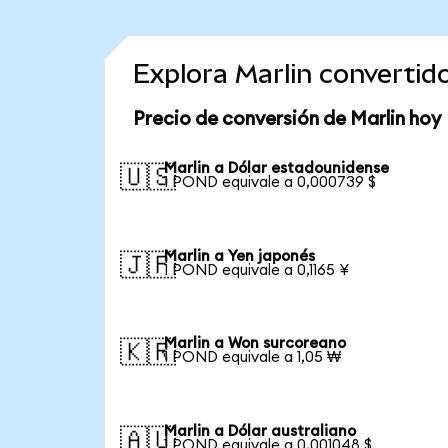
Explora Marlin converti
Precio de conversión de Marlin hoy
Marlin a Dólar estadounidense
🇺🇸
1 POND equivale a 0,000739 $
Marlin a Yen japonés
🇯🇵
1 POND equivale a 0,1165 ¥
Marlin a Won surcoreano
🇰🇷
1 POND equivale a 1,05 ₩
Marlin a Dólar australiano
🇦🇺
1 POND equivale a 0,001048 $