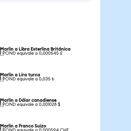
Marlin a Libra Esterlina Británica

1 POND equivale a 0,000545 £
Marlin a Lira turca

1 POND equivale a 0,035 ₺
Marlin a Dólar canadiense

1 POND equivale a 0,001028 $
Marlin a Franco Suizo

1 POND equivale a 0,000594 CHF