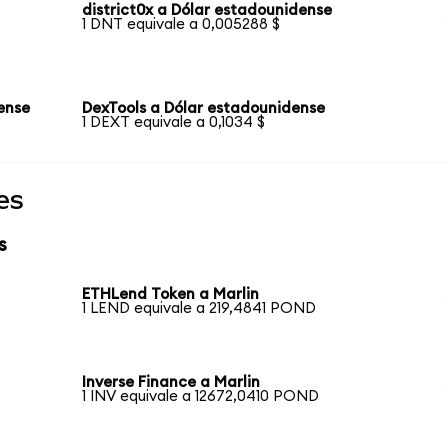
district0x a Dólar estadounidense
1 DNT equivale a 0,005288 $
ense
DexTools a Dólar estadounidense
1 DEXT equivale a 0,1034 $
es
s
ETHLend Token a Marlin
1 LEND equivale a 219,4841 POND
Inverse Finance a Marlin
1 INV equivale a 12672,0410 POND