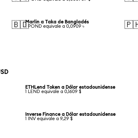
Marlin a Taka de Bangladés
🇧🇩
🇵
1 POND equivale a 0,0909 ৳
USD
ETHLend Token a Dólar estadounidense
1 LEND equivale a 0,1609 $
Inverse Finance a Dólar estadounidense
1 INV equivale a 9,29 $