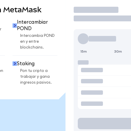
n MetaMask
Operar
Intercambiar
POND
r
Intercambia POND
en y entre
blockchains.
15m
30m
Staking
en
Pon tu cripto a
trabajar y gana
ingresos pasivos.