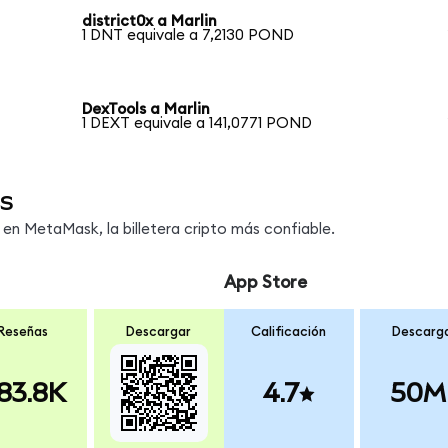
district0x a Marlin
1 DNT equivale a 7,2130 POND
DexTools a Marlin
1 DEXT equivale a 141,0771 POND
s
n MetaMask, la billetera cripto más confiable.
App Store
Reseñas
Descargar
Calificación
Descarg
83.8K
4.7
50M