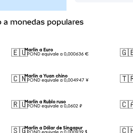
do a monedas populares
Marlin a Euro
🇪🇺
🇬
1 POND equivale a 0,000636 €
Marlin a Yuan chino
🇨🇳
🇹
1 POND equivale a 0,004947 ¥
Marlin a Rublo ruso
🇷🇺
🇨
1 POND equivale a 0,0602 ₽
Marlin a Dólar de Singapur
🇸🇬
🇨
1 POND equivale a 0,000939 $