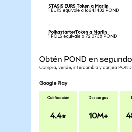
STASIS EURS Token a Marlin
1 EURS equivale a 1664,1432 POND
PolkastarterToken a Marlin
1 POLS equivale a 72,0738 POND
Obtén POND en segundo
Compra, vende, intercambia y canjea POND e
Google Play
Calificación
Descargas
4.4
10M+
4