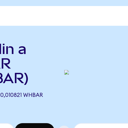
in a
AR
BAR)
0,010821 WHBAR