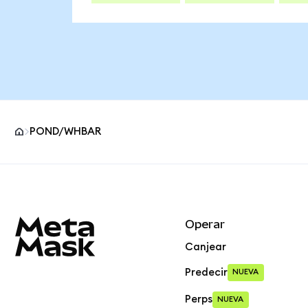
POND/WHBAR
Pie de página del sitio MetaMask
Operar
Canjear
Predecir
NUEVA
Perps
NUEVA