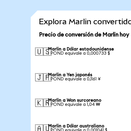
Explora Marlin converti
Precio de conversión de Marlin hoy
Marlin a Dólar estadounidense
🇺🇸
1 POND equivale a 0,000733 $
Marlin a Yen japonés
🇯🇵
1 POND equivale a 0,1161 ¥
Marlin a Won surcoreano
🇰🇷
1 POND equivale a 1,04 ₩
Marlin a Dólar australiano
🇦🇺
1 POND equivale a 0,001041 $