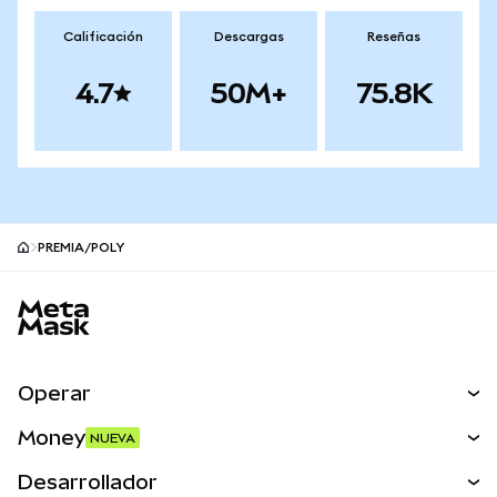
Calificación
Descargas
Reseñas
4.7
50M+
75.8K
PREMIA/POLY
Pie de página del sitio MetaMask
Operar
Canjear
Money
NUEVA
Predecir
NUEVA
Comprar
Desarrollador
Perps
NUEVA