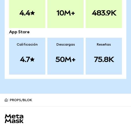
4.4
10M+
483.9K
App Store
Calificación
Descargas
Reseñas
4.7
50M+
75.8K
PROPS/BLOK
Pie de página del sitio MetaMask