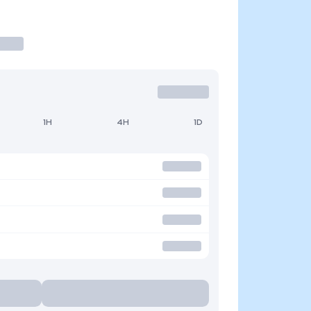
1H
4H
1D