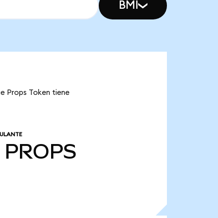
BMI
ue Props Token tiene
CULANTE
PROPS