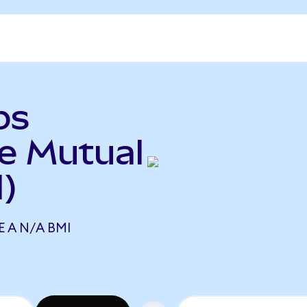
ps
e Mutual
)
 A N/A BMI