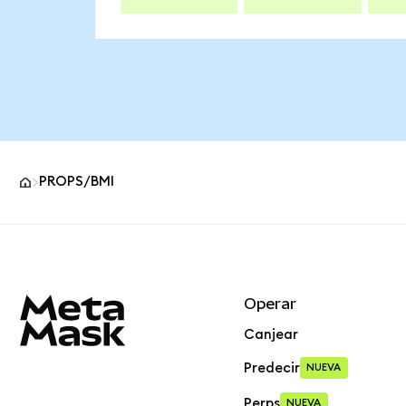
PROPS/BMI
Pie de página del sitio MetaMask
Operar
Canjear
Predecir
NUEVA
Perps
NUEVA