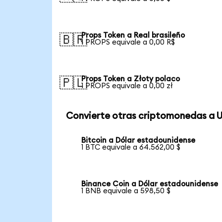
Props Token a Real brasileño
🇧🇷
1 PROPS equivale a 0,00 R$
Props Token a Złoty polaco
🇵🇱
1 PROPS equivale a 0,00 zł
Convierte otras criptomonedas a 
Bitcoin a Dólar estadounidense
1 BTC equivale a 64.562,00 $
Binance Coin a Dólar estadounidense
1 BNB equivale a 598,50 $