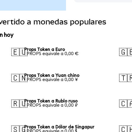
vertido a monedas populares
n hoy
Props Token a Euro
🇪🇺
🇬
1 PROPS equivale a 0,00 €
Props Token a Yuan chino
🇨🇳
🇹
1 PROPS equivale a 0,00 ¥
Props Token a Rublo ruso
🇷🇺
🇨
1 PROPS equivale a 0,00 ₽
Props Token a Dólar de Singapur
🇸🇬
🇨
1 PROPS equivale a 0,00 $