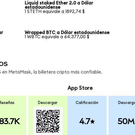
Liquid staked Ether 2.0 a Dólar
estadounidense
1 STETH equivale a 1892,74 $
ar
Wrapped BTC a Dólar estadounidense
1 WBTC equivale a 64.377,00 $
os
en MetaMask, la billetera cripto más confiable.
App Store
Reseñas
Descargar
Calificación
Descarg
83.7K
4.7
50M