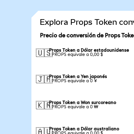
Explora Props Token con
Precio de conversión de Props Toke
Props Token a Dólar estadounidense
🇺🇸
1 PROPS equivale a 0,00 $
Props Token a Yen japonés
🇯🇵
1 PROPS equivale a 0 ¥
Props Token a Won surcoreano
🇰🇷
1 PROPS equivale a 0 ₩
Props Token a Dólar australiano
🇦🇺
1 PROPS equivale a 0,00 $