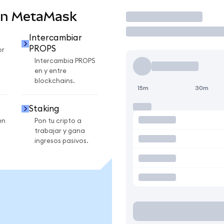
en MetaMask
Operar
Intercambiar
PROPS
or
Intercambia PROPS
en y entre
blockchains.
15m
30m
Staking
en
Pon tu cripto a
trabajar y gana
ingresos pasivos.