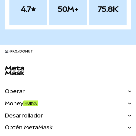
4.7
50M+
75.8K
PRQ/DONUT
Pie de página del sitio MetaMask
Operar
Canjear
Money
NUEVA
Predecir
NUEVA
Comprar
Desarrollador
Perps
NUEVA
Tarjeta
Ver los documentos
Obtén MetaMask
Activos del mundo real
mUSD
NUEVA
Panel
Obtén Metamask