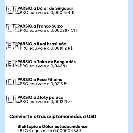
PARSIQ a Dólar de Singapur
🇸🇬
1 PRQ equivale a 0,000454 $
PARSIQ a Franco Suizo
🇨🇭
1 PRQ equivale a 0,000287 CHF
PARSIQ a Real brasileño
🇧🇷
1 PRQ equivale a 0,001812 R$
PARSIQ a Taka de Bangladés
🇧🇩
1 PRQ equivale a 0,0438 ৳
PARSIQ a Peso Filipino
🇵🇭
1 PRQ equivale a 0,0215 ₱
PARSIQ a Złoty polaco
🇵🇱
1 PRQ equivale a 0,001321 zł
Convierte otras criptomonedas a USD
Bloktopia a Dólar estadounidense
1 BLOK equivale a 0,00000438 $