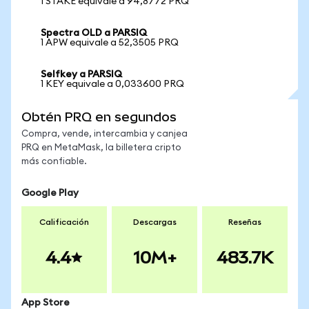
1 STAKE equivale a 94,8772 PRQ
Spectra OLD a PARSIQ
1 APW equivale a 52,3505 PRQ
Selfkey a PARSIQ
1 KEY equivale a 0,033600 PRQ
Obtén PRQ en segundos
Compra, vende, intercambia y canjea
PRQ en MetaMask, la billetera cripto
más confiable.
Google Play
Calificación
Descargas
Reseñas
4.4
10M+
483.7K
App Store