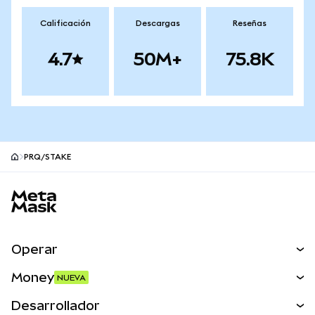
Calificación
Descargas
Reseñas
4.7
50M+
75.8K
PRQ/STAKE
Pie de página del sitio MetaMask
Operar
Canjear
Money
NUEVA
Predecir
NUEVA
Comprar
Desarrollador
Perps
NUEVA