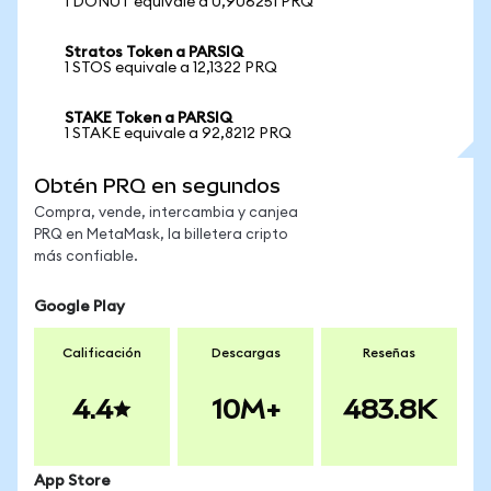
1 DONUT equivale a 0,906251 PRQ
Stratos Token a PARSIQ
1 STOS equivale a 12,1322 PRQ
STAKE Token a PARSIQ
1 STAKE equivale a 92,8212 PRQ
Obtén PRQ en segundos
Compra, vende, intercambia y canjea
PRQ en MetaMask, la billetera cripto
más confiable.
Google Play
Calificación
Descargas
Reseñas
4.4
10M+
483.8K
App Store