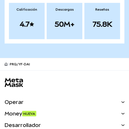
Calificación
Descargas
Reseñas
4.7
50M+
75.8K
PRQ/YF-DAI
Pie de página del sitio MetaMask
Operar
Canjear
Money
NUEVA
Predecir
NUEVA
Comprar
Desarrollador
Perps
NUEVA