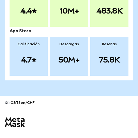
4.4
10M+
483.8K
App Store
Calificación
Descargas
Reseñas
4.7
50M+
75.8K
QBTSon/CHF
Pie de página del sitio MetaMask