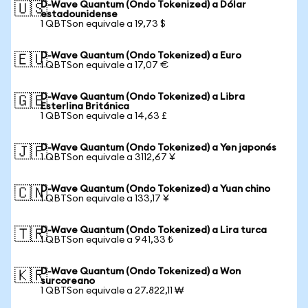
D-Wave Quantum (Ondo Tokenized) a Dólar
🇺🇸
estadounidense
1 QBTSon equivale a 19,73 $
D-Wave Quantum (Ondo Tokenized) a Euro
🇪🇺
1 QBTSon equivale a 17,07 €
D-Wave Quantum (Ondo Tokenized) a Libra
🇬🇧
Esterlina Británica
1 QBTSon equivale a 14,63 £
D-Wave Quantum (Ondo Tokenized) a Yen japonés
🇯🇵
1 QBTSon equivale a 3112,67 ¥
D-Wave Quantum (Ondo Tokenized) a Yuan chino
🇨🇳
1 QBTSon equivale a 133,17 ¥
D-Wave Quantum (Ondo Tokenized) a Lira turca
🇹🇷
1 QBTSon equivale a 941,33 ₺
D-Wave Quantum (Ondo Tokenized) a Won
🇰🇷
surcoreano
1 QBTSon equivale a 27.822,11 ₩