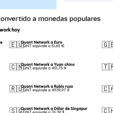
convertido a monedas populares
twork hoy
se
Quant Network a Euro
🇪🇺
🇬
1 QNT equivale a 51,65 €
Quant Network a Yuan chino
🇨🇳
🇹
1 QNT equivale a 401,75 ¥
Quant Network a Rublo ruso
🇷🇺
🇨
1 QNT equivale a 4939,97 ₽
Quant Network a Dólar de Singapur
🇸🇬
🇨
1 QNT equivale a 76,39 $