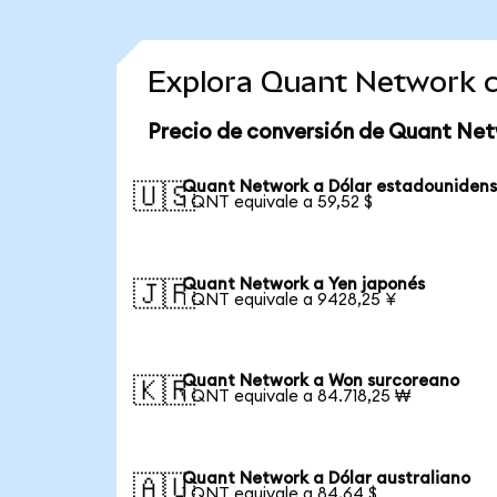
Explora Quant Network 
Precio de conversión de Quant Ne
Quant Network a Dólar estadouniden
🇺🇸
1 QNT equivale a 59,52 $
Quant Network a Yen japonés
🇯🇵
1 QNT equivale a 9428,25 ¥
Quant Network a Won surcoreano
🇰🇷
1 QNT equivale a 84.718,25 ₩
Quant Network a Dólar australiano
🇦🇺
1 QNT equivale a 84,64 $