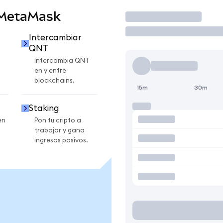
 MetaMask
Operar
Intercambiar
QNT
Intercambia QNT
en y entre
blockchains.
15m
30m
Staking
en
Pon tu cripto a
trabajar y gana
ingresos pasivos.