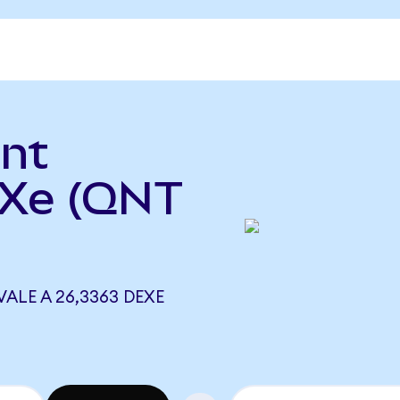
ant
eXe (QNT
ALE A 26,3363 DEXE