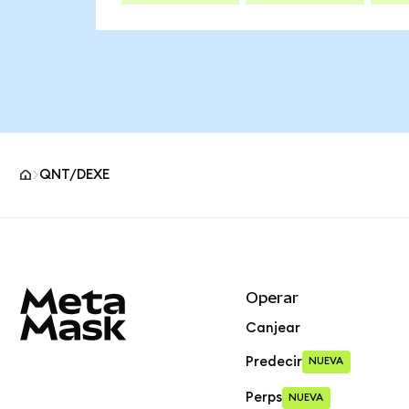
QNT/DEXE
Pie de página del sitio MetaMask
Operar
Canjear
Predecir
NUEVA
Perps
NUEVA