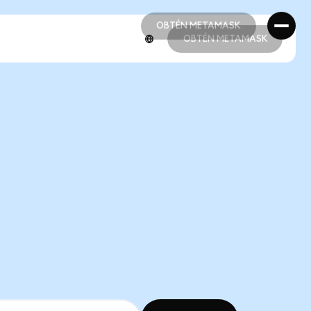
OBTÉN METAMASK
OBTÉN METAMASK
OBTÉN METAMASK
OBTÉN METAMASK