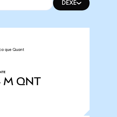
DEXE
ica que Quant
NTE
4 M
QNT