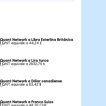
Quant Network a Libra Esterlina Británica

1 QNT equivale a 44,24 £
Quant Network a Lira turca

1 QNT equivale a 2832,75 ₺
Quant Network a Dólar canadiense

1 QNT equivale a 83,42 $
Quant Network a Franco Suizo

1 QNT equivale a 48,35 CHF