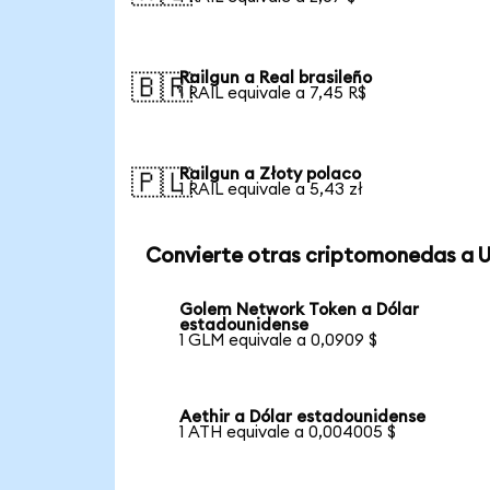
Railgun a Real brasileño
🇧🇷
1 RAIL equivale a 7,45 R$
Railgun a Złoty polaco
🇵🇱
1 RAIL equivale a 5,43 zł
Convierte otras criptomonedas a 
Golem Network Token a Dólar
estadounidense
1 GLM equivale a 0,0909 $
Aethir a Dólar estadounidense
1 ATH equivale a 0,004005 $