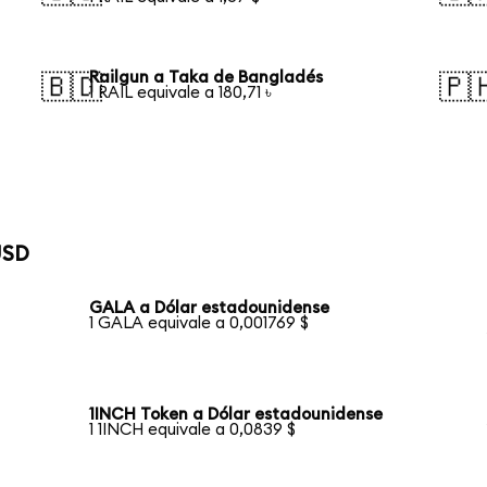
Railgun a Taka de Bangladés
🇧🇩
🇵
1 RAIL equivale a 180,71 ৳
USD
GALA a Dólar estadounidense
1 GALA equivale a 0,001769 $
1INCH Token a Dólar estadounidense
1 1INCH equivale a 0,0839 $