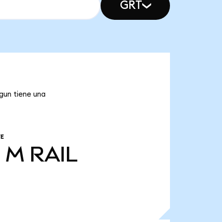
GRT
lgun tiene una
E
0 M
RAIL