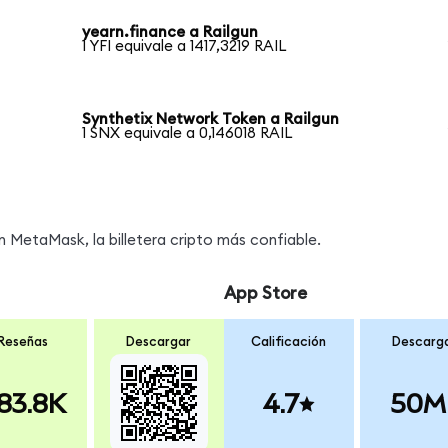
yearn.finance a Railgun
1 YFI equivale a 1417,3219 RAIL
Synthetix Network Token a Railgun
1 SNX equivale a 0,146018 RAIL
 MetaMask, la billetera cripto más confiable.
App Store
Reseñas
Descargar
Calificación
Descarg
83.8K
4.7
50M