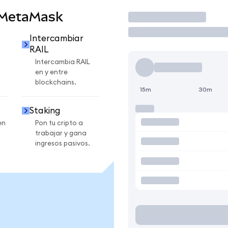
 MetaMask
Operar
Intercambiar
RAIL
Intercambia RAIL
en y entre
blockchains.
15m
30m
Staking
en
Pon tu cripto a
trabajar y gana
ingresos pasivos.