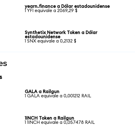
yearn.finance a Dólar estadounidense
1 YFI equivale a 2069,29 $
Synthetix Network Token a Dólar
estadounidense
1 SNX equivale a 0,2132 $
es
s
GALA a Railgun
1 GALA equivale a 0,001212 RAIL
1INCH Token a Railgun
1 1INCH equivale a 0,057478 RAIL