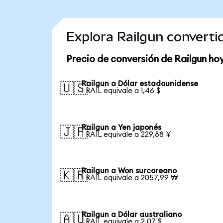
Explora Railgun convert
Precio de conversión de Railgun ho
Railgun a Dólar estadounidense
🇺🇸
1 RAIL equivale a 1,46 $
Railgun a Yen japonés
🇯🇵
1 RAIL equivale a 229,88 ¥
Railgun a Won surcoreano
🇰🇷
1 RAIL equivale a 2057,99 ₩
Railgun a Dólar australiano
🇦🇺
1 RAIL equivale a 2,07 $