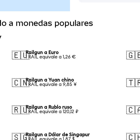
ido a monedas populares
y
Railgun a Euro
🇪🇺
🇬
1 RAIL equivale a 1,26 €
Railgun a Yuan chino
🇨🇳
🇹
1 RAIL equivale a 9,85 ¥
Railgun a Rublo ruso
🇷🇺
🇨
1 RAIL equivale a 120,12 ₽
Railgun a Dólar de Singapur
🇸🇬
🇨
1 RAIL equivale a 1,87 $