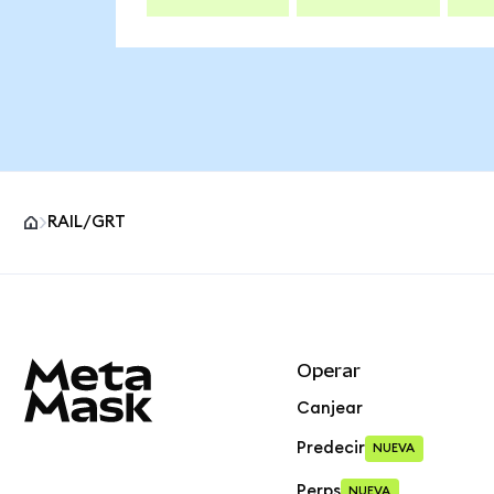
RAIL/GRT
Pie de página del sitio MetaMask
Operar
Canjear
Predecir
NUEVA
Perps
NUEVA