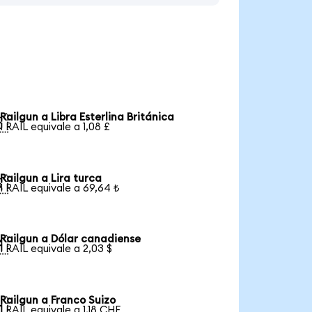
Railgun a Libra Esterlina Británica

1 RAIL equivale a 1,08 £
Railgun a Lira turca

1 RAIL equivale a 69,64 ₺
Railgun a Dólar canadiense

1 RAIL equivale a 2,03 $
Railgun a Franco Suizo

1 RAIL equivale a 1,18 CHF