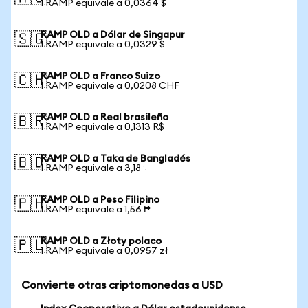
1 RAMP equivale a 0,0364 $
RAMP OLD a Dólar de Singapur
🇸🇬
1 RAMP equivale a 0,0329 $
RAMP OLD a Franco Suizo
🇨🇭
1 RAMP equivale a 0,0208 CHF
RAMP OLD a Real brasileño
🇧🇷
1 RAMP equivale a 0,1313 R$
RAMP OLD a Taka de Bangladés
🇧🇩
1 RAMP equivale a 3,18 ৳
RAMP OLD a Peso Filipino
🇵🇭
1 RAMP equivale a 1,56 ₱
RAMP OLD a Złoty polaco
🇵🇱
1 RAMP equivale a 0,0957 zł
Convierte otras criptomonedas a USD