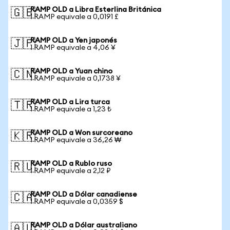
RAMP OLD a Libra Esterlina Británica
🇬🇧
1 RAMP equivale a 0,0191 £
RAMP OLD a Yen japonés
🇯🇵
1 RAMP equivale a 4,06 ¥
RAMP OLD a Yuan chino
🇨🇳
1 RAMP equivale a 0,1738 ¥
RAMP OLD a Lira turca
🇹🇷
1 RAMP equivale a 1,23 ₺
RAMP OLD a Won surcoreano
🇰🇷
1 RAMP equivale a 36,26 ₩
RAMP OLD a Rublo ruso
🇷🇺
1 RAMP equivale a 2,12 ₽
RAMP OLD a Dólar canadiense
🇨🇦
1 RAMP equivale a 0,0359 $
RAMP OLD a Dólar australiano
🇦🇺