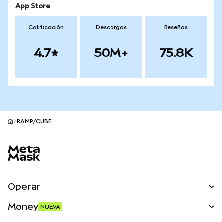
App Store
Calificación
Descargas
Reseñas
4.7
50M+
75.8K
RAMP/CUBE
Pie de página del sitio MetaMask
Operar
Canjear
Money
NUEVA
Predecir
NUEVA
Comprar