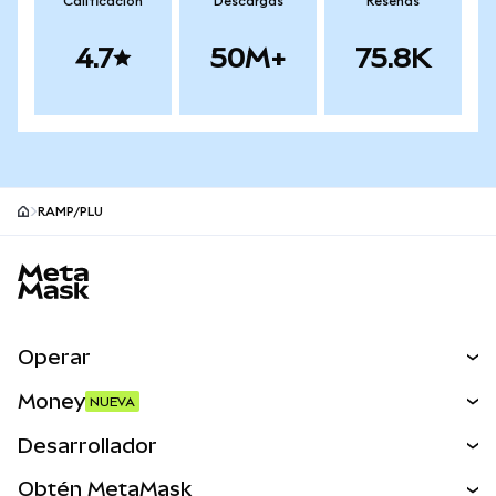
Calificación
Descargas
Reseñas
4.7
50M+
75.8K
RAMP/PLU
Pie de página del sitio MetaMask
Operar
Canjear
Money
NUEVA
Predecir
NUEVA
Comprar
Desarrollador
Perps
NUEVA
Tarjeta
Ver los documentos
Obtén MetaMask