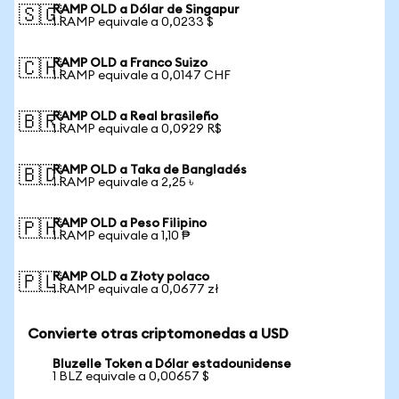
RAMP OLD a Dólar de Singapur
🇸🇬
1 RAMP equivale a 0,0233 $
RAMP OLD a Franco Suizo
🇨🇭
1 RAMP equivale a 0,0147 CHF
RAMP OLD a Real brasileño
🇧🇷
1 RAMP equivale a 0,0929 R$
RAMP OLD a Taka de Bangladés
🇧🇩
1 RAMP equivale a 2,25 ৳
RAMP OLD a Peso Filipino
🇵🇭
1 RAMP equivale a 1,10 ₱
RAMP OLD a Złoty polaco
🇵🇱
1 RAMP equivale a 0,0677 zł
Convierte otras criptomonedas a USD
Bluzelle Token a Dólar estadounidense
1 BLZ equivale a 0,00657 $