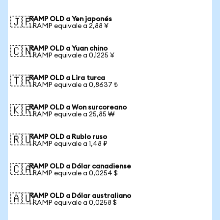
RAMP OLD a Yen japonés
🇯🇵
1 RAMP equivale a 2,88 ¥
RAMP OLD a Yuan chino
🇨🇳
1 RAMP equivale a 0,1225 ¥
RAMP OLD a Lira turca
🇹🇷
1 RAMP equivale a 0,8637 ₺
RAMP OLD a Won surcoreano
🇰🇷
1 RAMP equivale a 25,85 ₩
RAMP OLD a Rublo ruso
🇷🇺
1 RAMP equivale a 1,48 ₽
RAMP OLD a Dólar canadiense
🇨🇦
1 RAMP equivale a 0,0254 $
RAMP OLD a Dólar australiano
🇦🇺
1 RAMP equivale a 0,0258 $