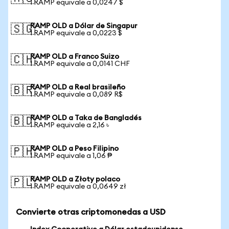
1 RAMP equivale a 0,0247 $
RAMP OLD a Dólar de Singapur
🇸🇬
1 RAMP equivale a 0,0223 $
RAMP OLD a Franco Suizo
🇨🇭
1 RAMP equivale a 0,0141 CHF
RAMP OLD a Real brasileño
🇧🇷
1 RAMP equivale a 0,089 R$
RAMP OLD a Taka de Bangladés
🇧🇩
1 RAMP equivale a 2,16 ৳
RAMP OLD a Peso Filipino
🇵🇭
1 RAMP equivale a 1,06 ₱
RAMP OLD a Złoty polaco
🇵🇱
1 RAMP equivale a 0,0649 zł
Convierte otras criptomonedas a USD