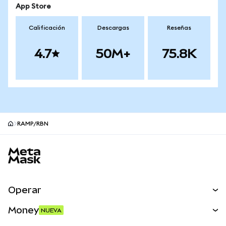
App Store
Calificación
Descargas
Reseñas
4.7
50M+
75.8K
RAMP/RBN
Pie de página del sitio MetaMask
Operar
Canjear
Money
NUEVA
Predecir
NUEVA
Comprar