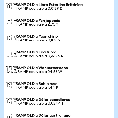
RAMP OLD a Libra Esterlina Británica
🇬🇧
1 RAMP equivale a 0,0129 £
RAMP OLD a Yen japonés
🇯🇵
1 RAMP equivale a 2,75 ¥
RAMP OLD a Yuan chino
🇨🇳
1 RAMP equivale a 0,1178 ¥
RAMP OLD a Lira turca
🇹🇷
1 RAMP equivale a 0,8326 ₺
RAMP OLD a Won surcoreano
🇰🇷
1 RAMP equivale a 24,58 ₩
RAMP OLD a Rublo ruso
🇷🇺
1 RAMP equivale a 1,44 ₽
RAMP OLD a Dólar canadiense
🇨🇦
1 RAMP equivale a 0,0244 $
RAMP OLD a Dólar australiano
🇦🇺