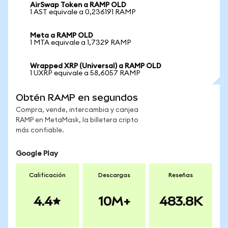
AirSwap Token a RAMP OLD
1 AST equivale a 0,236191 RAMP
Meta a RAMP OLD
1 MTA equivale a 1,7329 RAMP
Wrapped XRP (Universal) a RAMP OLD
1 UXRP equivale a 58,6057 RAMP
Obtén RAMP en segundos
Compra, vende, intercambia y canjea
RAMP en MetaMask, la billetera cripto
más confiable.
Google Play
Calificación
Descargas
Reseñas
4.4
10M+
483.8K