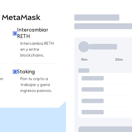
n MetaMask
Operar
Intercambiar
RETH
r
Intercambia RETH
en y entre
blockchains.
15m
30m
Staking
en
Pon tu cripto a
trabajar y gana
ingresos pasivos.