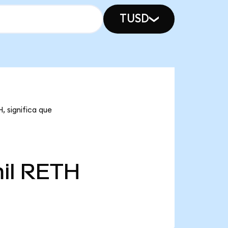
TUSD
, significa que
il
RETH