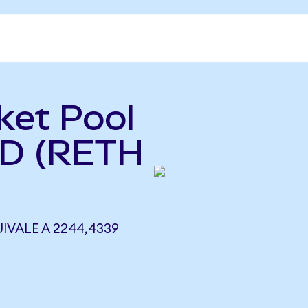
ket Pool
SD (RETH
IVALE A 2244,4339