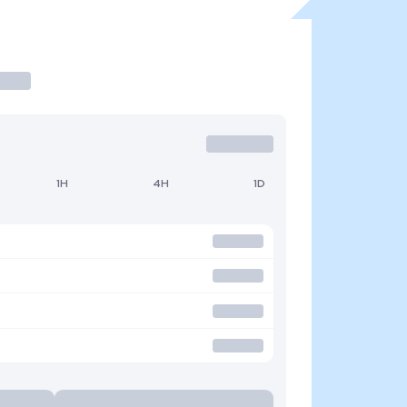
1H
4H
1D