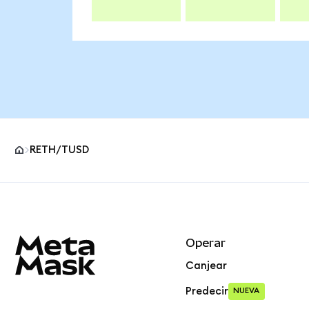
RETH/TUSD
Pie de página del sitio MetaMask
Operar
Canjear
Predecir
NUEVA