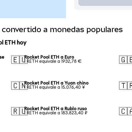
 convertido a monedas populares
ol ETH hoy
se
Rocket Pool ETH a Euro
🇪🇺
🇬
1 RETH equivale a 1932,78 €
Rocket Pool ETH a Yuan chino
🇨🇳
🇹
1 RETH equivale a 15.076,40 ¥
Rocket Pool ETH a Rublo ruso
🇷🇺
🇨
1 RETH equivale a 183.823,40 ₽