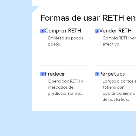
VER MÁS ESTADÍSTICAS
Formas de usar RETH e
Comprar RETH
Vender RETH
Empieza en pocos
Cambia RETH po
pasos.
efectivo.
Predecir
Perpetuos
Opera con RETH y
Largos o cortos 
mercados de
tokens con
predicción cripto.
apalancamiento
de hasta 50x.