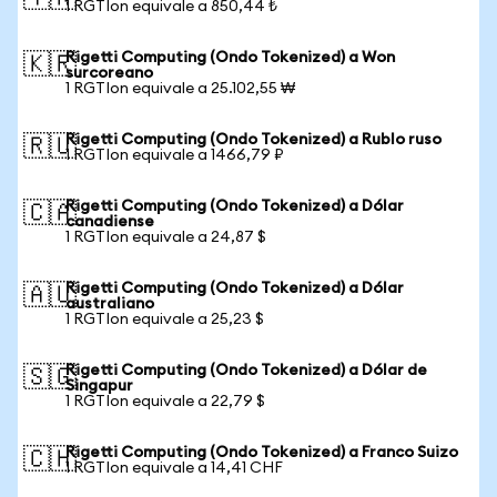
1 RGTIon equivale a 850,44 ₺
Rigetti Computing (Ondo Tokenized) a Won
🇰🇷
surcoreano
1 RGTIon equivale a 25.102,55 ₩
Rigetti Computing (Ondo Tokenized) a Rublo ruso
🇷🇺
1 RGTIon equivale a 1466,79 ₽
Rigetti Computing (Ondo Tokenized) a Dólar
🇨🇦
canadiense
1 RGTIon equivale a 24,87 $
Rigetti Computing (Ondo Tokenized) a Dólar
🇦🇺
australiano
1 RGTIon equivale a 25,23 $
Rigetti Computing (Ondo Tokenized) a Dólar de
🇸🇬
Singapur
1 RGTIon equivale a 22,79 $
Rigetti Computing (Ondo Tokenized) a Franco Suizo
🇨🇭
1 RGTIon equivale a 14,41 CHF