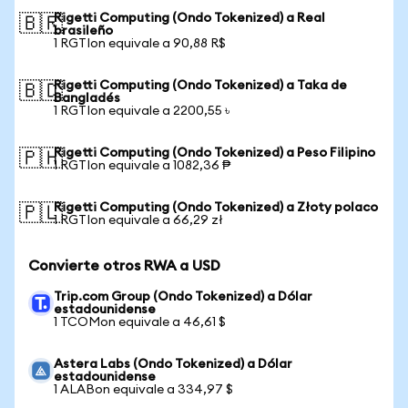
Rigetti Computing (Ondo Tokenized) a Real
🇧🇷
brasileño
1 RGTIon equivale a 90,88 R$
Rigetti Computing (Ondo Tokenized) a Taka de
🇧🇩
Bangladés
1 RGTIon equivale a 2200,55 ৳
Rigetti Computing (Ondo Tokenized) a Peso Filipino
🇵🇭
1 RGTIon equivale a 1082,36 ₱
Rigetti Computing (Ondo Tokenized) a Złoty polaco
🇵🇱
1 RGTIon equivale a 66,29 zł
Convierte otros RWA a USD
Trip.com Group (Ondo Tokenized) a Dólar
estadounidense
1 TCOMon equivale a 46,61 $
Astera Labs (Ondo Tokenized) a Dólar
estadounidense
1 ALABon equivale a 334,97 $