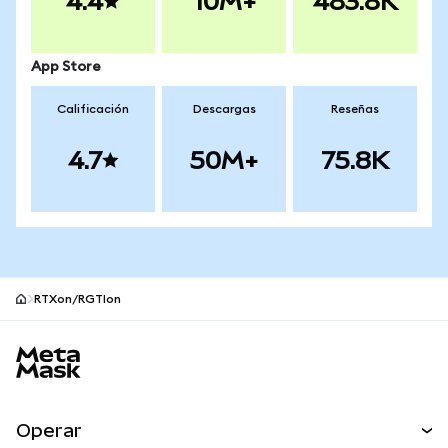
4.4
10M+
483.8K
App Store
Calificación
Descargas
Reseñas
4.7
50M+
75.8K
RTXon/RGTIon
Pie de página del sitio MetaMask
Operar