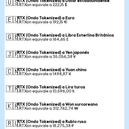
RTX (Ondo Tokenized) a Dólar estadounidense
🇺🇸
1 RTXon equivale a 222,15 $
RTX (Ondo Tokenized) a Euro
🇪🇺
1 RTXon equivale a 192,15 €
RTX (Ondo Tokenized) a Libra Esterlina Británica
🇬🇧
1 RTXon equivale a 164,65 £
RTX (Ondo Tokenized) a Yen japonés
🇯🇵
1 RTXon equivale a 35.056,38 ¥
RTX (Ondo Tokenized) a Yuan chino
🇨🇳
1 RTXon equivale a 1498,87 ¥
RTX (Ondo Tokenized) a Lira turca
🇹🇷
1 RTXon equivale a 10.596,00 ₺
RTX (Ondo Tokenized) a Won surcoreano
🇰🇷
1 RTXon equivale a 312.762,74 ₩
RTX (Ondo Tokenized) a Rublo ruso
🇷🇺
1 RTXon equivale a 18.275,38 ₽