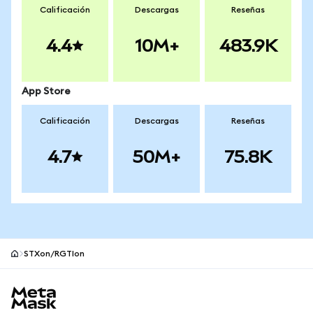
Calificación
Descargas
Reseñas
4.4
10M+
483.9K
App Store
Calificación
Descargas
Reseñas
4.7
50M+
75.8K
STXon/RGTIon
Pie de página del sitio MetaMask