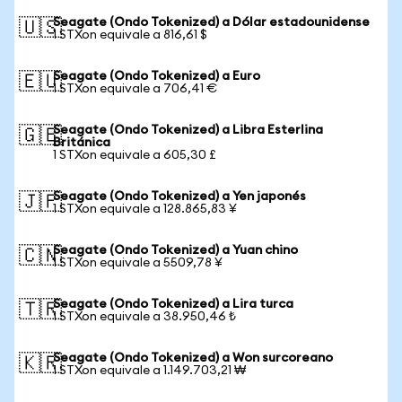
Seagate (Ondo Tokenized) a Dólar estadounidense
🇺🇸
1 STXon equivale a 816,61 $
Seagate (Ondo Tokenized) a Euro
🇪🇺
1 STXon equivale a 706,41 €
Seagate (Ondo Tokenized) a Libra Esterlina
🇬🇧
Británica
1 STXon equivale a 605,30 £
Seagate (Ondo Tokenized) a Yen japonés
🇯🇵
1 STXon equivale a 128.865,83 ¥
Seagate (Ondo Tokenized) a Yuan chino
🇨🇳
1 STXon equivale a 5509,78 ¥
Seagate (Ondo Tokenized) a Lira turca
🇹🇷
1 STXon equivale a 38.950,46 ₺
Seagate (Ondo Tokenized) a Won surcoreano
🇰🇷
1 STXon equivale a 1.149.703,21 ₩