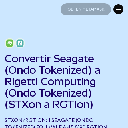
OBTÉN METAMASK
OBTÉN METAMASK
Convertir Seagate
(Ondo Tokenized) a
Rigetti Computing
(Ondo Tokenized)
(STXon a RGTIon)
STXON/RGTION: 1 SEAGATE (ONDO
TOKENIZED) EQUIVALE A 45,5190 RGTION