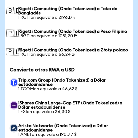
Rigetti Computing (Ondo Tokenized) a Taka de
🇧🇩
Bangladés
1 RGTIon equivale a 2196,17 ৳
Rigetti Computing (Ondo Tokenized) a Peso Filipino
🇵🇭
1 RGTIon equivale a 1081,90 ₱
Rigetti Computing (Ondo Tokenized) a Złoty polaco
🇵🇱
1 RGTIon equivale a 66,24 zł
Convierte otros RWA a USD
Trip.com Group (Ondo Tokenized) a Dólar
estadounidense
1 TCOMon equivale a 46,62 $
iShares China Large-Cap ETF (Ondo Tokenized) a
Dólar estadounidense
1 FXIon equivale a 36,30 $
Arista Networks (Ondo Tokenized) a Dólar
estadounidense
1 ANETon equivale a 190,77 $