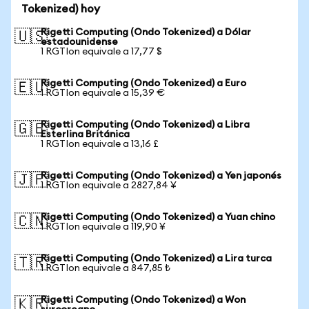
Tokenized) hoy
Rigetti Computing (Ondo Tokenized) a Dólar
🇺🇸
estadounidense
1 RGTIon equivale a 17,77 $
Rigetti Computing (Ondo Tokenized) a Euro
🇪🇺
1 RGTIon equivale a 15,39 €
Rigetti Computing (Ondo Tokenized) a Libra
🇬🇧
Esterlina Británica
1 RGTIon equivale a 13,16 £
Rigetti Computing (Ondo Tokenized) a Yen japonés
🇯🇵
1 RGTIon equivale a 2827,84 ¥
Rigetti Computing (Ondo Tokenized) a Yuan chino
🇨🇳
1 RGTIon equivale a 119,90 ¥
Rigetti Computing (Ondo Tokenized) a Lira turca
🇹🇷
1 RGTIon equivale a 847,85 ₺
Rigetti Computing (Ondo Tokenized) a Won
🇰🇷