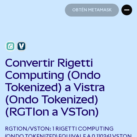
OBTÉN METAMASK
OBTÉN METAMASK
Convertir Rigetti
Computing (Ondo
Tokenized) a Vistra
(Ondo Tokenized)
(RGTIon a VSTon)
RGTION/VSTON: 1 RIGETTI COMPUTING
(ONDO TOKENIZED) EQUIVALE A 0,110261 VSTON