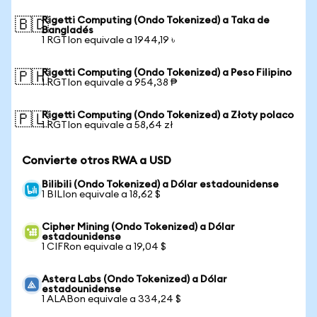
Rigetti Computing (Ondo Tokenized) a Taka de
🇧🇩
Bangladés
1 RGTIon equivale a 1944,19 ৳
Rigetti Computing (Ondo Tokenized) a Peso Filipino
🇵🇭
1 RGTIon equivale a 954,38 ₱
Rigetti Computing (Ondo Tokenized) a Złoty polaco
🇵🇱
1 RGTIon equivale a 58,64 zł
Convierte otros RWA a USD
Bilibili (Ondo Tokenized) a Dólar estadounidense
1 BILIon equivale a 18,62 $
Cipher Mining (Ondo Tokenized) a Dólar
estadounidense
1 CIFRon equivale a 19,04 $
Astera Labs (Ondo Tokenized) a Dólar
estadounidense
1 ALABon equivale a 334,24 $