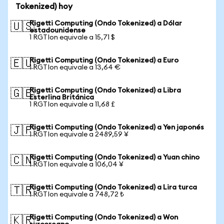
Tokenized) hoy
Rigetti Computing (Ondo Tokenized) a Dólar
🇺🇸
estadounidense
1 RGTIon equivale a 15,71 $
Rigetti Computing (Ondo Tokenized) a Euro
🇪🇺
1 RGTIon equivale a 13,64 €
Rigetti Computing (Ondo Tokenized) a Libra
🇬🇧
Esterlina Británica
1 RGTIon equivale a 11,68 £
Rigetti Computing (Ondo Tokenized) a Yen japonés
🇯🇵
1 RGTIon equivale a 2489,59 ¥
Rigetti Computing (Ondo Tokenized) a Yuan chino
🇨🇳
1 RGTIon equivale a 106,04 ¥
Rigetti Computing (Ondo Tokenized) a Lira turca
🇹🇷
1 RGTIon equivale a 748,72 ₺
Rigetti Computing (Ondo Tokenized) a Won
🇰🇷