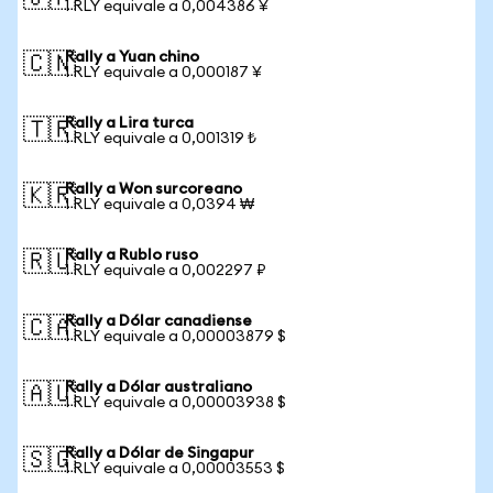
1 RLY equivale a 0,004386 ¥
Rally a Yuan chino
🇨🇳
1 RLY equivale a 0,000187 ¥
Rally a Lira turca
🇹🇷
1 RLY equivale a 0,001319 ₺
Rally a Won surcoreano
🇰🇷
1 RLY equivale a 0,0394 ₩
Rally a Rublo ruso
🇷🇺
1 RLY equivale a 0,002297 ₽
Rally a Dólar canadiense
🇨🇦
1 RLY equivale a 0,00003879 $
Rally a Dólar australiano
🇦🇺
1 RLY equivale a 0,00003938 $
Rally a Dólar de Singapur
🇸🇬
1 RLY equivale a 0,00003553 $