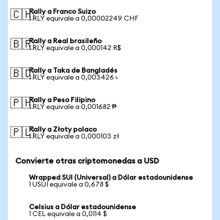
Rally a Franco Suizo
🇨🇭
1 RLY equivale a 0,00002249 CHF
Rally a Real brasileño
🇧🇷
1 RLY equivale a 0,000142 R$
Rally a Taka de Bangladés
🇧🇩
1 RLY equivale a 0,003426 ৳
Rally a Peso Filipino
🇵🇭
1 RLY equivale a 0,001682 ₱
Rally a Złoty polaco
🇵🇱
1 RLY equivale a 0,000103 zł
Convierte otras criptomonedas a USD
Wrapped SUI (Universal) a Dólar estadounidense
1 USUI equivale a 0,678 $
Celsius a Dólar estadounidense
1 CEL equivale a 0,0114 $