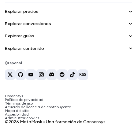
Ganar
Kit de cuentas inteligentes
Escudo de transacciones
Explorar precios
Billeteras integradas
Agent Wallet
Precio de Bitcoin
NUEVA
Explorar conversiones
MetaMask Connect
Precio de Ethereum
Snaps
BTC a USD
Precio de Solana
Explorar guías
Snaps
Recompensas
ETH a USD
NUEVA
Comprar BTC
Precio de Shiba Inu
USDT a INR
Explorar contenido
Servicios Web3
Seguridad
Comprar ETH
Precio de Pepe
Billetera Bitcoin
BTC a USDT
Comprar SOL
Soporte
Precio de Tether
Billetera Solana
Español
BTC a INR
Comprar PEPE
Carreras
Precio de USDC
Mejores tarjetas de criptomonedas
ETH a USDT
Comprar USDT
Precio de Chainlink
Las mejores billeteras de criptomonedas móviles
Contacto
USDT a PHP
Comprar USDC
¿Qué es Polymarket?
BTC a EUR
Consensys
Comprar SHIB
Noticias sobre impuestos de criptomonedas
Política de privacidad
Términos de uso
Comprar BNB
Acuerdo de licencia de contribuyente
¿Cómo comprar criptomonedas?
Mapa del sitio
Accesibilidad
¿Cómo vender bitcoin?
Administrar cookies
©2026 MetaMask • Una formación de Consensys