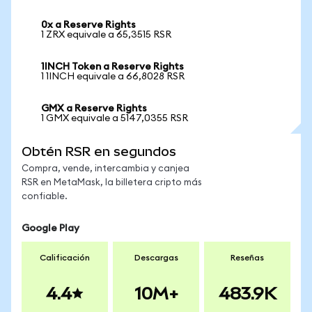
0x a Reserve Rights
1 ZRX equivale a 65,3515 RSR
1INCH Token a Reserve Rights
1 1INCH equivale a 66,8028 RSR
GMX a Reserve Rights
1 GMX equivale a 5147,0355 RSR
Obtén RSR en segundos
Compra, vende, intercambia y canjea
RSR en MetaMask, la billetera cripto más
confiable.
Google Play
Calificación
Descargas
Reseñas
4.4
10M+
483.9K