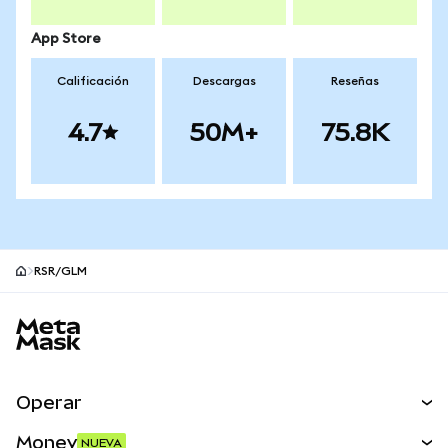
App Store
Calificación
Descargas
Reseñas
4.7
50M+
75.8K
RSR/GLM
Pie de página del sitio MetaMask
Operar
Canjear
Money
NUEVA