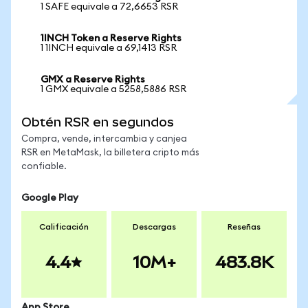
1 SAFE equivale a 72,6653 RSR
1INCH Token a Reserve Rights
1 1INCH equivale a 69,1413 RSR
GMX a Reserve Rights
1 GMX equivale a 5258,5886 RSR
Obtén RSR en segundos
Compra, vende, intercambia y canjea
RSR en MetaMask, la billetera cripto más
confiable.
Google Play
Calificación
Descargas
Reseñas
4.4
10M+
483.8K
App Store