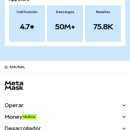
Calificación
Descargas
Reseñas
4.7
50M+
75.8K
RSR/RAIL
Pie de página del sitio MetaMask
Operar
Canjear
Money
NUEVA
Predecir
NUEVA
Comprar
Desarrollador