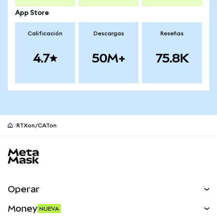
App Store
Calificación
Descargas
Reseñas
4.7
50M+
75.8K
RTXon/CATon
Pie de página del sitio MetaMask
Operar
Canjear
Money
NUEVA
Predecir
NUEVA