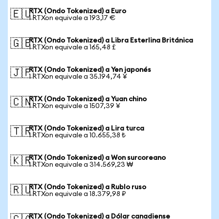
RTX (Ondo Tokenized) a Euro
🇪🇺
1 RTXon equivale a 193,17 €
RTX (Ondo Tokenized) a Libra Esterlina Británica
🇬🇧
1 RTXon equivale a 165,48 £
RTX (Ondo Tokenized) a Yen japonés
🇯🇵
1 RTXon equivale a 35.194,74 ¥
RTX (Ondo Tokenized) a Yuan chino
🇨🇳
1 RTXon equivale a 1507,39 ¥
RTX (Ondo Tokenized) a Lira turca
🇹🇷
1 RTXon equivale a 10.655,38 ₺
RTX (Ondo Tokenized) a Won surcoreano
🇰🇷
1 RTXon equivale a 314.569,23 ₩
RTX (Ondo Tokenized) a Rublo ruso
🇷🇺
1 RTXon equivale a 18.379,98 ₽
RTX (Ondo Tokenized) a Dólar canadiense