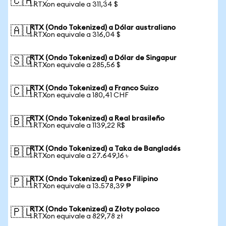
🇨🇦
1 RTXon equivale a 311,34 $
RTX (Ondo Tokenized) a Dólar australiano
🇦🇺
1 RTXon equivale a 316,04 $
RTX (Ondo Tokenized) a Dólar de Singapur
🇸🇬
1 RTXon equivale a 285,56 $
RTX (Ondo Tokenized) a Franco Suizo
🇨🇭
1 RTXon equivale a 180,41 CHF
RTX (Ondo Tokenized) a Real brasileño
🇧🇷
1 RTXon equivale a 1139,22 R$
RTX (Ondo Tokenized) a Taka de Bangladés
🇧🇩
1 RTXon equivale a 27.649,16 ৳
RTX (Ondo Tokenized) a Peso Filipino
🇵🇭
1 RTXon equivale a 13.578,39 ₱
RTX (Ondo Tokenized) a Złoty polaco
🇵🇱
1 RTXon equivale a 829,78 zł